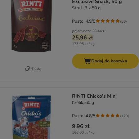
Exclusive Snack, 50 g
Struś, 3 x 50 g
Pusto: 4.9/5
(
66
)
pojedynczo
28,44 zł
25,96 zł
173,08 zł / kg
Dodaj do koszyka
6 opcji
RINTI Chicko's Mini
Królik, 60 g
Pusto: 4.8/5
(
129
)
9,96 zł
166,00 zł / kg