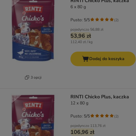
RINTI Chicko Plus, kaczka
6 x 80 g
Pusto: 5/5
(
2
)
pojedynczo
56,88 zł
53,96 zł
112,40 zł / kg
Dodaj do koszyka
3 opcji
RINTI Chicko Plus, kaczka
12 x 80 g
Pusto: 5/5
(
2
)
pojedynczo
113,76 zł
106,96 zł