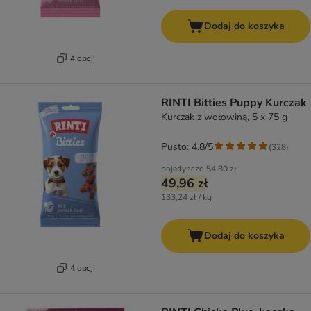
Dodaj do koszyka
4 opcji
RINTI Bitties Puppy Kurczak
Kurczak z wołowiną, 5 x 75 g
Pusto: 4.8/5
(
328
)
pojedynczo
54,80 zł
49,96 zł
133,24 zł / kg
Dodaj do koszyka
4 opcji