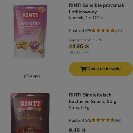
RINTI Sensible przysmak
liofilizowany
Kurczak, 2 x 120 g
Pusto: 4.6/5
(
104
)
pojedynczo
49,92 zł
44,96 zł
187,32 zł / kg
Dodaj do koszyka
4 opcji
RINTI Singlefleisch
Exclusive Snack, 50 g
Struś, 50 g
Pusto: 4.9/5
(
66
)
9,48 zł