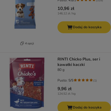
Pusto: 4.8/5
(
328
)
10,96 zł
146,12 zł / kg
Dodaj do koszyka
4 opcji
RINTI Chicko Plus, ser i
kawałki kaczki
80 g
Pusto: 5/5
(
1
)
9,96 zł
124,52 zł / kg
Dodaj do koszyka