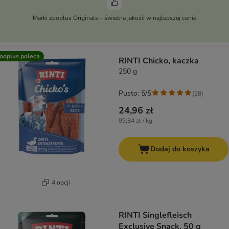
Marki zooplus Originals – świetna jakość w najlepszej cenie
ooplus poleca
RINTI Chicko, kaczka
250 g
Pusto: 5/5
(
28
)
24,96 zł
99,84 zł / kg
Dodaj do koszyka
4 opcji
RINTI Singlefleisch
Exclusive Snack, 50 g