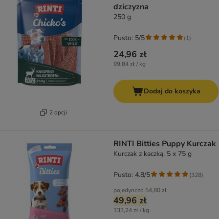
dziczyzna
250 g
Pusto: 5/5
(
1
)
24,96 zł
99,84 zł / kg
Dodaj do koszyka
2 opcji
RINTI Bitties Puppy Kurczak
Kurczak z kaczką, 5 x 75 g
Pusto: 4.8/5
(
328
)
pojedynczo
54,80 zł
49,96 zł
133,24 zł / kg