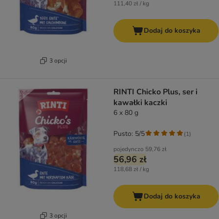
111,40 zł / kg
Dodaj do koszyka
3 opcji
RINTI Chicko Plus, ser i
kawałki kaczki
6 x 80 g
Pusto: 5/5
(
1
)
pojedynczo
59,76 zł
56,96 zł
118,68 zł / kg
Dodaj do koszyka
3 opcji