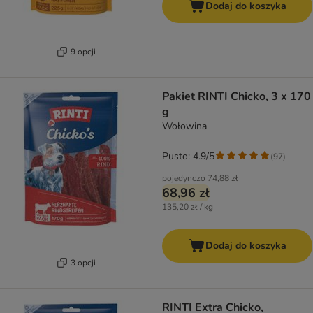
Dodaj do koszyka
9 opcji
Pakiet RINTI Chicko, 3 x 170
g
Wołowina
Pusto: 4.9/5
(
97
)
pojedynczo
74,88 zł
68,96 zł
135,20 zł / kg
Dodaj do koszyka
3 opcji
RINTI Extra Chicko,