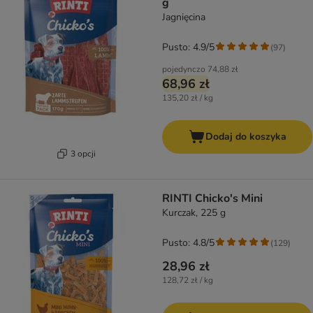
g
Jagnięcina
Pusto: 4.9/5
(
97
)
pojedynczo
74,88 zł
68,96 zł
135,20 zł / kg
Dodaj do koszyka
3 opcji
RINTI Chicko's Mini
Kurczak, 225 g
Pusto: 4.8/5
(
129
)
28,96 zł
128,72 zł / kg