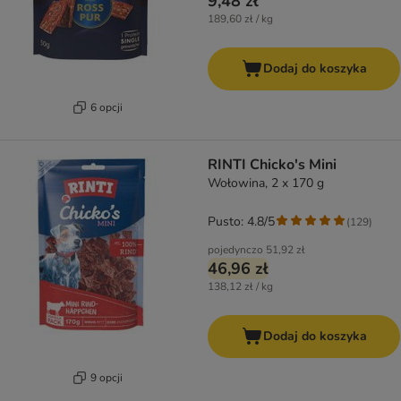
9,48 zł
189,60 zł / kg
Dodaj do koszyka
6 opcji
RINTI Chicko's Mini
Wołowina, 2 x 170 g
Pusto: 4.8/5
(
129
)
pojedynczo
51,92 zł
46,96 zł
138,12 zł / kg
Dodaj do koszyka
9 opcji