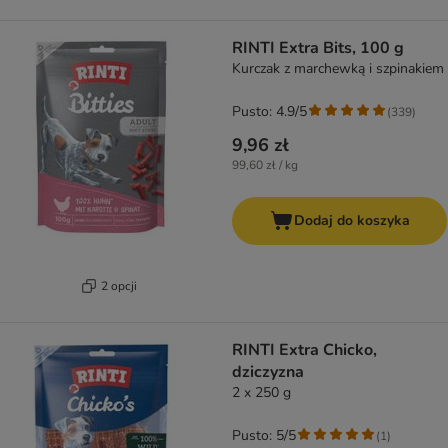
RINTI Extra Bits, 100 g
Kurczak z marchewką i szpinakiem
Pusto: 4.9/5
(
339
)
9,96 zł
99,60 zł / kg
Dodaj do koszyka
2 opcji
RINTI Extra Chicko,
dziczyzna
2 x 250 g
Pusto: 5/5
(
1
)