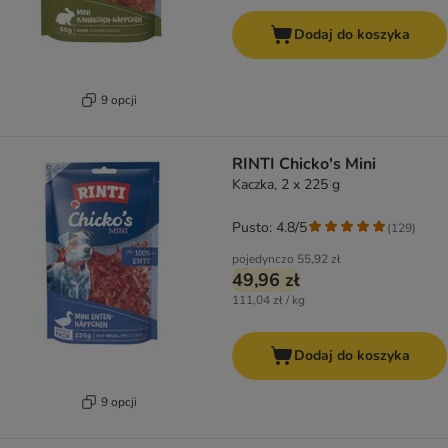
Dodaj do koszyka
9 opcji
RINTI Chicko's Mini
Kaczka, 2 x 225 g
Pusto: 4.8/5
(
129
)
pojedynczo
55,92 zł
49,96 zł
111,04 zł / kg
Dodaj do koszyka
9 opcji