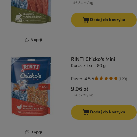
146,84 zł / kg
Dodaj do koszyka
3 opcji
RINTI Chicko's Mini
Kurczak i ser, 80 g
Pusto: 4.8/5
(
129
)
9,96 zł
124,52 zł / kg
Dodaj do koszyka
9 opcji