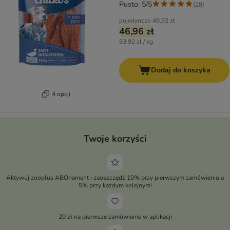
Pusto: 5/5
(
28
)
pojedynczo
49,92 zł
46,96 zł
93,92 zł / kg
Dodaj do koszyka
4 opcji
Twoje korzyści
Aktywuj zooplus ABOnament i zaoszczędź 10% przy pierwszym zamówieniu a
5% przy każdym kolejnym!
20 zł na pierwsze zamówienie w aplikacji