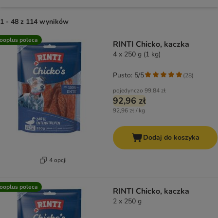
1 - 48 z 114 wyników
product items have been changed
ooplus poleca
RINTI Chicko, kaczka
4 x 250 g (1 kg)
Pusto: 5/5
(
28
)
pojedynczo
99,84 zł
92,96 zł
92,96 zł / kg
Dodaj do koszyka
4 opcji
ooplus poleca
RINTI Chicko, kaczka
2 x 250 g