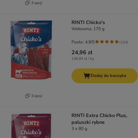
3 opcji
RINTI Chicko's
Wołowina, 170 g
Pusto: 4.9/5
(
104
)
24,96 zł
146,84 zł / kg
Dodaj do koszyka
3 opcji
RINTI Extra Chicko Plus,
paluszki rybne
3 x 80 g