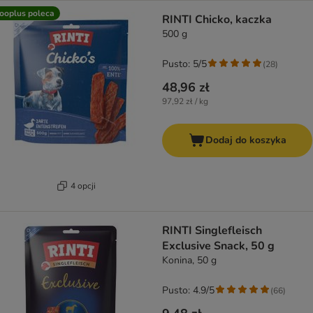
ooplus poleca
RINTI Chicko, kaczka
500 g
Pusto: 5/5
(
28
)
48,96 zł
97,92 zł / kg
Dodaj do koszyka
4 opcji
RINTI Singlefleisch
Exclusive Snack, 50 g
Konina, 50 g
Pusto: 4.9/5
(
66
)