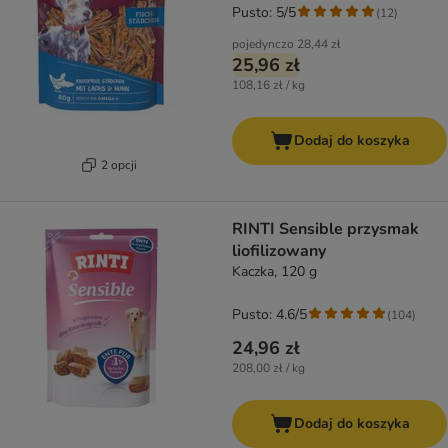
Pusto: 5/5
(
12
)
pojedynczo
28,44 zł
25,96 zł
108,16 zł / kg
Dodaj do koszyka
2 opcji
RINTI Sensible przysmak
liofilizowany
Kaczka, 120 g
Pusto: 4.6/5
(
104
)
24,96 zł
208,00 zł / kg
Dodaj do koszyka