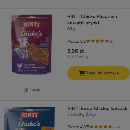
RINTI Chicko Plus, ser i
kawałki szynki
80 g
Pusto: 5/5
(
2
)
9,96 zł
124,52 zł / kg
Dodaj do koszyka
3 opcji
RINTI Extra Chicko, kurczak
2 x 500 g (1 kg)
Pusto: 4.8/5
(
384
)