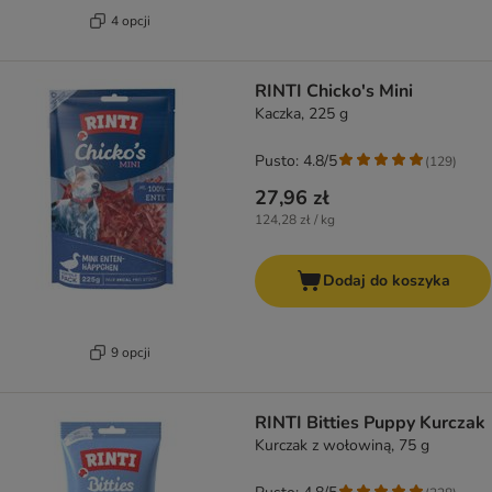
4 opcji
RINTI Chicko's Mini
Kaczka, 225 g
Pusto: 4.8/5
(
129
)
27,96 zł
124,28 zł / kg
Dodaj do koszyka
9 opcji
RINTI Bitties Puppy Kurczak
Kurczak z wołowiną, 75 g