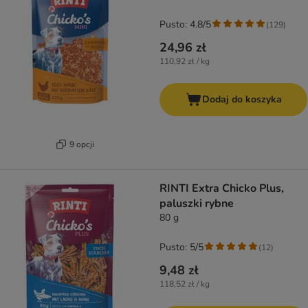
Pusto: 4.8/5
(
129
)
24,96 zł
110,92 zł / kg
Dodaj do koszyka
9 opcji
RINTI Extra Chicko Plus,
paluszki rybne
80 g
Pusto: 5/5
(
12
)
9,48 zł
118,52 zł / kg