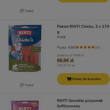
3 opcji
Pakiet RINTI Chicko, 3 x 170
g
Królik
Pusto: 4.9/5
(
97
)
pojedynczo
74,88 zł
68,96 zł
135,20 zł / kg
Dodaj do koszyka
3 opcji
RINTI Sensible przysmak
liofilizowany