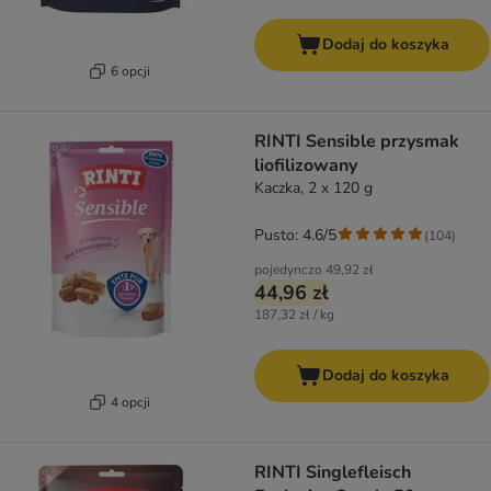
Dodaj do koszyka
6 opcji
RINTI Sensible przysmak
liofilizowany
Kaczka, 2 x 120 g
Pusto: 4.6/5
(
104
)
pojedynczo
49,92 zł
44,96 zł
187,32 zł / kg
Dodaj do koszyka
4 opcji
RINTI Singlefleisch