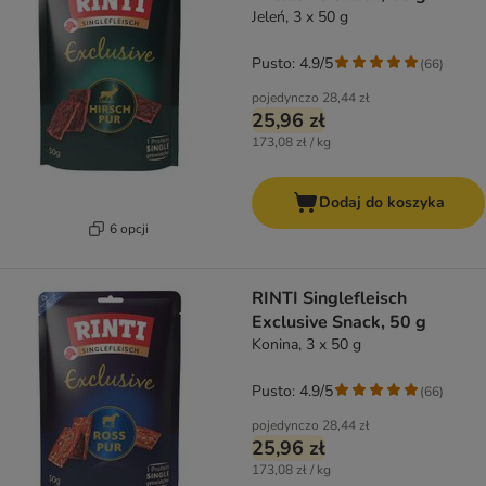
Jeleń, 3 x 50 g
Pusto: 4.9/5
(
66
)
pojedynczo
28,44 zł
25,96 zł
173,08 zł / kg
Dodaj do koszyka
6 opcji
RINTI Singlefleisch
Exclusive Snack, 50 g
Konina, 3 x 50 g
Pusto: 4.9/5
(
66
)
pojedynczo
28,44 zł
25,96 zł
173,08 zł / kg