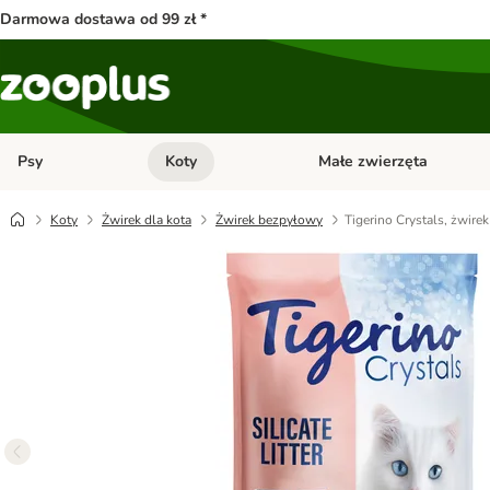
Darmowa dostawa od 99 zł *
Psy
Koty
Małe zwierzęta
Otwórz menu kategorii: Psy
Otwórz menu kategorii: Kot
Koty
Żwirek dla kota
Żwirek bezpyłowy
Tigerino Crystals, żwire