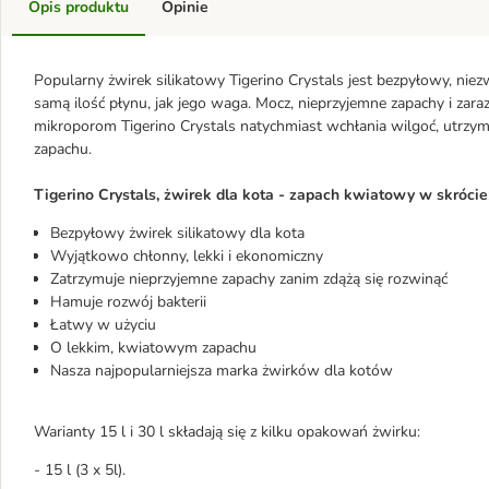
Opis produktu
Opinie
Popularny żwirek silikatowy Tigerino Crystals jest bezpyłowy, ni
samą ilość płynu, jak jego waga. Mocz, nieprzyjemne zapachy i zara
mikroporom Tigerino Crystals natychmiast wchłania wilgoć, utrzym
zapachu.
Tigerino Crystals, żwirek dla kota - zapach kwiatowy w skrócie
Bezpyłowy żwirek silikatowy dla kota
Wyjątkowo chłonny, lekki i ekonomiczny
Zatrzymuje nieprzyjemne zapachy zanim zdążą się rozwinąć
Hamuje rozwój bakterii
Łatwy w użyciu
O lekkim, kwiatowym zapachu
Nasza najpopularniejsza marka żwirków dla kotów
Warianty 15 l i 30 l składają się z kilku opakowań żwirku:
- 15 l (3 x 5l).