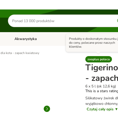
Szukaj
produktów
Akwarystyka
Ptaki
Konie
Produkty o doskonałym stosunku j
y
Otwórz menu kategorii: Małe zwierzęta
Otwórz menu kategorii: Akwaryst
Otwórz men
do ceny, polecane przez naszych
klientów.
k dla kota - zapach kwiatowy
zooplus poleca
Tigerino
- zapac
6 x 5 l (ok 12,6 kg)
This is a stars ratin
Silikatowy żwirek d
wyjątkowo chłonny, 
Czytaj cały opis 