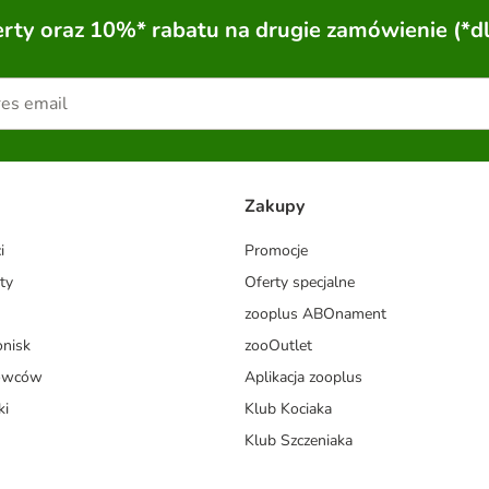
ty oraz 10%* rabatu na drugie zamówienie (*d
Zakupy
i
Promocje
ty
Oferty specjalne
zooplus ABOnament
onisk
zooOutlet
dowców
Aplikacja zooplus
ki
Klub Kociaka
Klub Szczeniaka