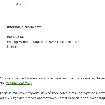
- 30 l (6 x 5l).
Informacje producenta
zooplus SE
Herzog-Wilhelm-Straße 18, 80331, München, DE
Kontakt
*"Cena wcześniej" komunikowana na banerze = najniższa cena regularna 
dni.
Warunki dostawy
zooplus ma prawo wykorzystywać Twój adres e-mail do wysyłania bezpo
przesyłu zgodnie z taryfą podstawową, kontaktując się z działem obsługi