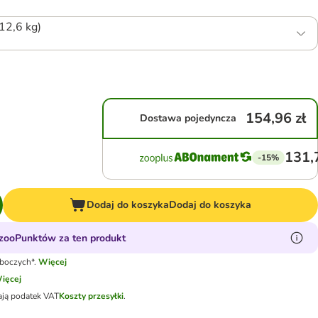
 12,6 kg)
154,96 zł
Dostawa pojedyncza
131,
-15%
Dodaj do koszyka
Dodaj do koszyka
zooPunktów za ten produkt
oboczych*.
Więcej
ięcej
ają podatek VAT
Koszty przesyłki
.