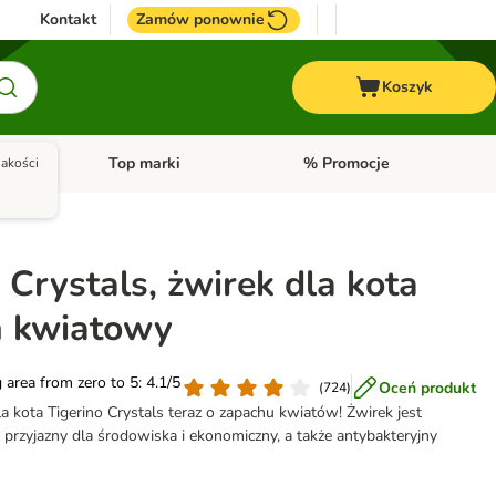
Kontakt
Zamów ponownie
Koszyk
Top marki
% Promocje
akości
yka
u kategorii: Ptaki
Otwórz menu kategorii: Konie
Otwórz menu kategorii: Top m
 Crystals, żwirek dla kota
h kwiatowy
g area from zero to 5: 4.1/5
Oceń produkt
(
724
)
la kota Tigerino Crystals teraz o zapachu kwiatów! Żwirek jest
przyjazny dla środowiska i ekonomiczny, a także antybakteryjny
▼