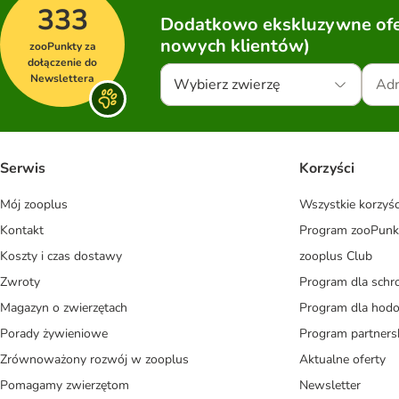
333
Dodatkowo ekskluzywne ofer
nowych klientów)
zooPunkty za
dołączenie do
Newslettera
Wybierz zwierzę
Serwis
Korzyści
Mój zooplus
Wszystkie korzyśc
Kontakt
Program zooPunk
Koszty i czas dostawy
zooplus Club
Zwroty
Program dla schr
Magazyn o zwierzętach
Program dla ho
Porady żywieniowe
Program partners
Zrównoważony rozwój w zooplus
Aktualne oferty
Pomagamy zwierzętom
Newsletter