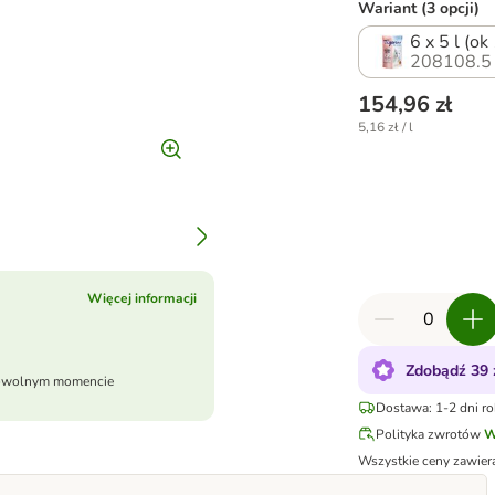
Wariant (3 opcji)
6 x 5 l (ok
208108.5
154,96 zł
5,16 zł / l
Więcej informacji
Zdobądź 39 
dowolnym momencie
Dostawa: 1-2 dni r
Polityka zwrotów
W
Wszystkie ceny zawier