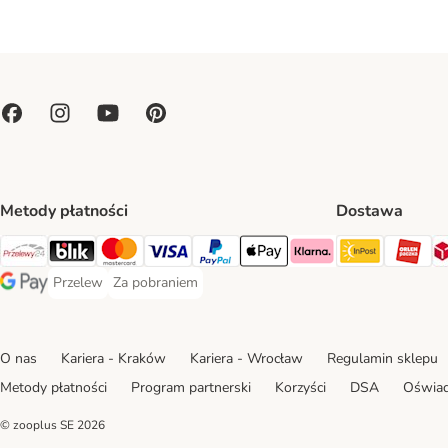
Metody płatności
Dostawa
Paczkoma
OR
Przelewy24 Payment Method
Blik Payment Method
MasterCard Payment Method
Visa Payment Method
PayPal Payment Method
Apple Pay Payment Method
Klarna Payment Method
Przelew
Za pobraniem
Przelew Payment Method
Za pobraniem Payment Method
Google Pay Payment Method
O nas
Kariera - Kraków
Kariera - Wrocław
Regulamin sklepu
Metody płatności
Program partnerski
Korzyści
DSA
Oświad
© zooplus SE
2026