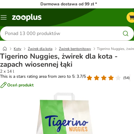
Darmowa dostawa od 99 zł *
Menu
Szukaj
produktów
Koty
Żwirek dla kota
Żwirek bentonitowy
Tigerino Nuggies, żwir
Tigerino Nuggies, żwirek dla kota -
zapach wiosennej łąki
2 x 14 l
This is a stars rating area from zero to 5: 3.7/5
(
54
)
Oceń produkt