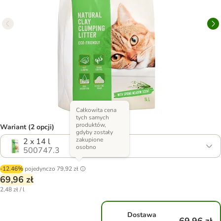
Całkowita cena
tych samych
produktów,
Wariant (2 opcji)
gdyby zostały
zakupione
2 x 14 l
osobno
500747.3
-12.46%
pojedynczo
79,92 zł
69,96 zł
2,48 zł / l
Dostawa