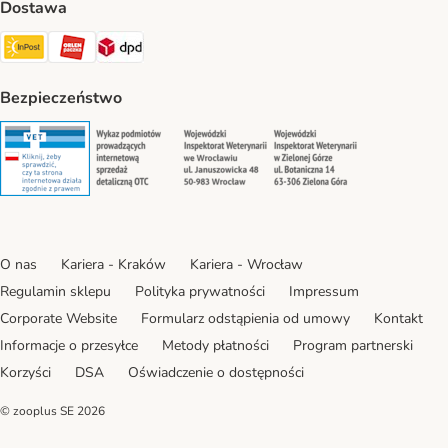
Dostawa
Paczkomat® Shipping Method
ORLEN Paczka Shipping Method
DPD Shipping Method
Bezpieczeństwo
Security
Security
Security
Security
O nas
Kariera - Kraków
Kariera - Wrocław
Regulamin sklepu
Polityka prywatności
Impressum
Corporate Website
Formularz odstąpienia od umowy
Kontakt
Informacje o przesyłce
Metody płatności
Program partnerski
Korzyści
DSA
Oświadczenie o dostępności
© zooplus SE
2026