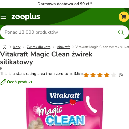
Darmowa dostawa od 99 zł *
Menu
Szukaj
produktów
Koty
Żwirek dla kota
Vitakraft
Vitakraft Magic Clean żwirek silik
Vitakraft Magic Clean żwirek
silikatowy
5 l
This is a stars rating area from zero to 5: 3.6/5
(
5
)
Oceń produkt