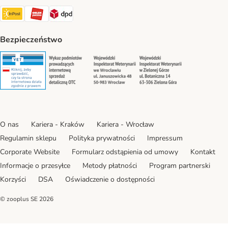
Paczkomat® Shipping Method
ORLEN Paczka Shipping Method
DPD Shipping Method
Bezpieczeństwo
Security
Security
Security
Security
O nas
Kariera - Kraków
Kariera - Wrocław
Regulamin sklepu
Polityka prywatności
Impressum
Corporate Website
Formularz odstąpienia od umowy
Kontakt
Informacje o przesyłce
Metody płatności
Program partnerski
Korzyści
DSA
Oświadczenie o dostępności
© zooplus SE
2026