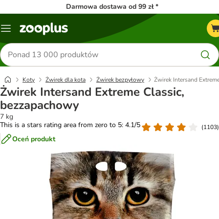
Darmowa dostawa od 99 zł *
Menu
Szukaj
produktów
Koty
Żwirek dla kota
Żwirek bezpyłowy
Żwirek Intersand Extrem
Żwirek Intersand Extreme Classic,
bezzapachowy
7 kg
This is a stars rating area from zero to 5: 4.1/5
(
1103
)
Oceń produkt