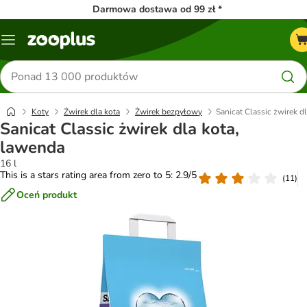
Darmowa dostawa od 99 zł *
Menu
Szukaj
produktów
Koty
Żwirek dla kota
Żwirek bezpyłowy
Sanicat Classic żwirek d
Sanicat Classic żwirek dla kota,
lawenda
16 l
This is a stars rating area from zero to 5: 2.9/5
(
11
)
Oceń produkt