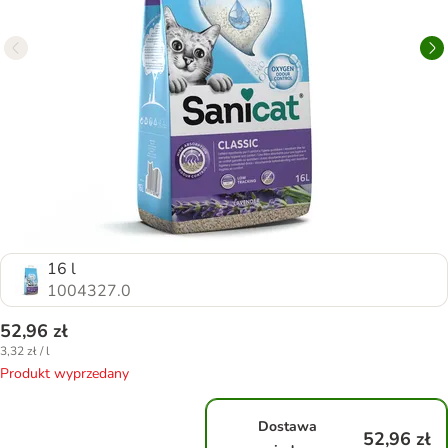
16 l
1004327.0
52,96 zł
3,32 zł / l
Produkt wyprzedany
Dostawa
52,96 zł