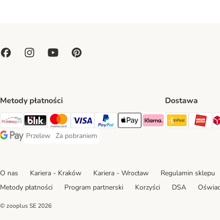
Metody płatności
Dostawa
Paczkoma
OR
Przelewy24 Payment Method
Blik Payment Method
MasterCard Payment Method
Visa Payment Method
PayPal Payment Method
Apple Pay Payment Method
Klarna Payment Method
Przelew
Za pobraniem
Przelew Payment Method
Za pobraniem Payment Method
Google Pay Payment Method
O nas
Kariera - Kraków
Kariera - Wrocław
Regulamin sklepu
Metody płatności
Program partnerski
Korzyści
DSA
Oświad
© zooplus SE
2026