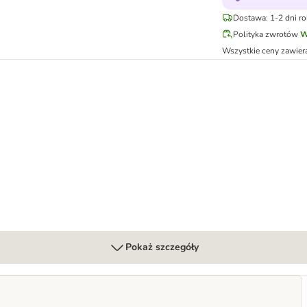
Dostawa: 1-2 dni r
Polityka zwrotów
W
Wszystkie ceny zawier
, kurczak
Pokaż szczegóły