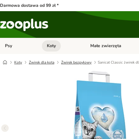
Darmowa dostawa od 99 zł *
Psy
Koty
Małe zwierzęta
Otwórz menu kategorii: Psy
Otwórz menu kategorii: Kot
Koty
Żwirek dla kota
Żwirek bezpyłowy
Sanicat Classic żwirek d