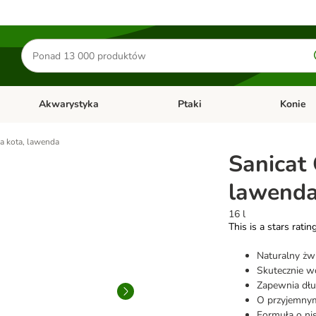
Szukaj
produktów
Akwarystyka
Ptaki
Konie
y
Otwórz menu kategorii: Małe zwierzęta
Otwórz menu kategorii: Akwaryst
Otwórz men
la kota, lawenda
Sanicat 
lawend
16 l
This is a stars ratin
Naturalny żw
Skutecznie w
Zapewnia dłu
O przyjemny
Formuła o nis