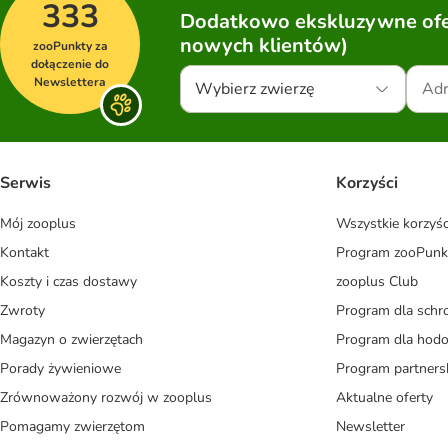
333
Dodatkowo ekskluzywne ofer
nowych klientów)
zooPunkty za
dołączenie do
Newslettera
Wybierz zwierzę
Serwis
Korzyści
Mój zooplus
Wszystkie korzyśc
Kontakt
Program zooPunk
Koszty i czas dostawy
zooplus Club
Zwroty
Program dla schr
Magazyn o zwierzętach
Program dla ho
Porady żywieniowe
Program partners
Zrównoważony rozwój w zooplus
Aktualne oferty
Pomagamy zwierzętom
Newsletter