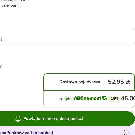
opakowanie
▼
0
y
52,96 zł
Dostawa pojedyncza
45,00
-15%
Powiadom mnie o dostępności
zooPunktów za ten produkt