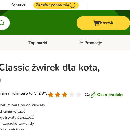
Kontakt
Zamów ponownie
Koszyk
Top marki
% Promocje
yka
u kategorii: Ptaki
Otwórz menu kategorii: Konie
Otwórz menu kategorii: Top m
Classic żwirek dla kota,
a
g area from zero to 5: 2.9/5
Oceń produkt
(
11
)
irek mineralny do kuwety
chłania wilgoć
gotrwałą świeżość
m zapachu lawendy
kiej emisji pyłu