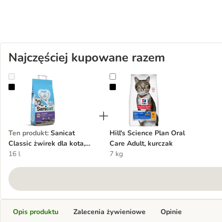
Najczęściej kupowane razem
Sanicat Classic żwirek dla kota, lawenda
Hill's Science Plan Oral Care Adult
Ten produkt
:
Sanicat
Hill's Science Plan Oral
Classic żwirek dla kota,
Care Adult, kurczak
lawenda
16 l
7 kg
Opis produktu
Zalecenia żywieniowe
Opinie