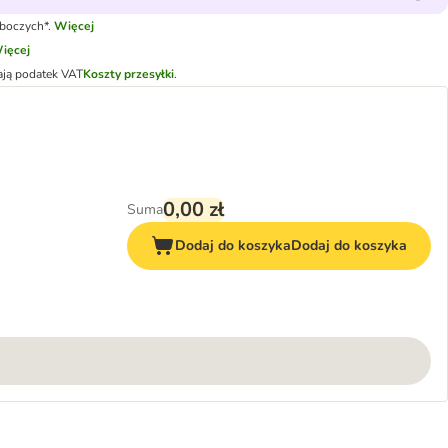
oboczych*.
Więcej
ięcej
ają podatek VAT
Koszty przesyłki
.
0,00 zł
Suma
Dodaj do koszyka
Dodaj do koszyka