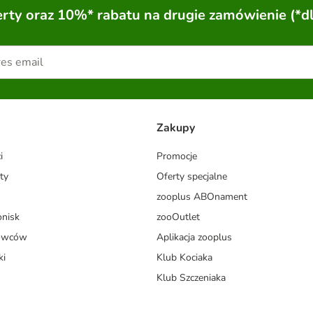
ty oraz 10%* rabatu na drugie zamówienie (*d
Zakupy
i
Promocje
ty
Oferty specjalne
zooplus ABOnament
onisk
zooOutlet
dowców
Aplikacja zooplus
ki
Klub Kociaka
Klub Szczeniaka