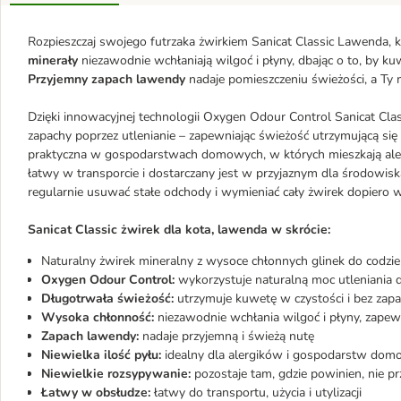
Rozpieszczaj swojego futrzaka żwirkiem Sanicat Classic Lawenda, 
minerały
niezawodnie wchłaniają wilgoć i płyny, dbając o to, by k
Przyjemny zapach lawendy
nadaje pomieszczeniu świeżości, a Ty 
Dzięki innowacyjnej technologii Oxygen Odour Control Sanicat Cla
zapachy poprzez utlenianie – zapewniając świeżość utrzymującą się 
praktyczna w gospodarstwach domowych, w których mieszkają alerg
łatwy w transporcie i dostarczany jest w przyjaznym dla środowi
regularnie usuwać stałe odchody i wymieniać cały żwirek dopiero
Sanicat Classic żwirek dla kota, lawenda w skrócie:
Naturalny żwirek mineralny z wysoce chłonnych glinek do codzie
Oxygen Odour Control:
wykorzystuje naturalną moc utleniania 
Długotrwała świeżość:
utrzymuje kuwetę w czystości i bez zapa
Wysoka chłonność:
niezawodnie wchłania wilgoć i płyny, zapew
Zapach lawendy:
nadaje przyjemną i świeżą nutę
Niewielka ilość pyłu:
idealny dla alergików i gospodarstw dom
Niewielkie rozsypywanie:
pozostaje tam, gdzie powinien, nie prz
Łatwy w obsłudze:
łatwy do transportu, użycia i utylizacji