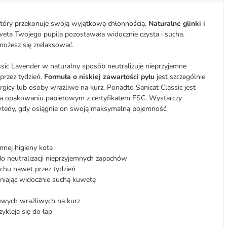
który przekonuje swoją wyjątkową chłonnością.
Naturalne glinki i
uweta Twojego pupila pozostawała widocznie czysta i sucha.
możesz się zrelaksować.
ssic Lavender w naturalny sposób neutralizuje nieprzyjemne
przez tydzień.
Formuła o niskiej zawartości pyłu
jest szczególnie
icy lub osoby wrażliwe na kurz. Ponadto Sanicat Classic jest
ska opakowaniu papierowym z certyfikatem FSC. Wystarczy
 wtedy, gdy osiągnie on swoją maksymalną pojemność.
nnej higieny kota
do neutralizacji nieprzyjemnych zapachów
chu nawet przez tydzień
niając widocznie suchą kuwetę
owych wrażliwych na kurz
ykleja się do łap