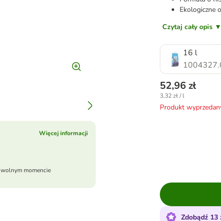
Ekologiczne 
Czytaj cały opis 
16 l
1004327.
52,96 zł
3,32 zł / l
Produkt wyprzedan
Więcej informacji
dowolnym momencie
Zdobądź 13 