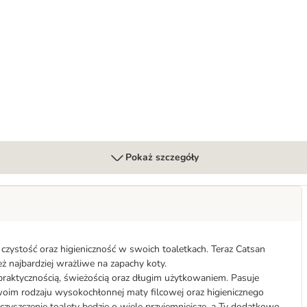
, batatami i mącznikiem
Pokaż szczegóły
 czystość oraz higieniczność w swoich toaletkach. Teraz Catsan
ż najbardziej wrażliwe na zapachy koty.
raktycznością, świeżością oraz długim użytkowaniem. Pasuje
swoim rodzaju wysokochłonnej maty filcowej oraz higienicznego
czyszczenie toalety będzie o wiele przyjemniejsze, a Ty dodatkowo