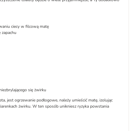
waniu ciecy w filcową matę
ę zapachu
iezbrylającego się żwirku
ta, jest ogrzewanie podłogowe, należy umieścić matę, izolując
w ziarenkach żwirku. W ten sposób unikniesz ryzyka powstania