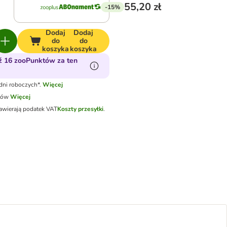
55,20 zł
-15%
Dodaj
Dodaj
do
do
koszyka
koszyka
 16 zooPunktów za ten
dni roboczych*.
Więcej
tów
Więcej
awierają podatek VAT
Koszty przesyłki
.