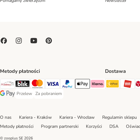
Pomagamy zwierzętom
Newsletter
Metody płatności
Dostawa
Paczkoma
OR
Przelewy24 Payment Method
Blik Payment Method
MasterCard Payment Method
Visa Payment Method
PayPal Payment Method
Apple Pay Payment Method
Klarna Payment Method
Przelew
Za pobraniem
Przelew Payment Method
Za pobraniem Payment Method
Google Pay Payment Method
O nas
Kariera - Kraków
Kariera - Wrocław
Regulamin sklepu
Metody płatności
Program partnerski
Korzyści
DSA
Oświad
© zooplus SE
2026