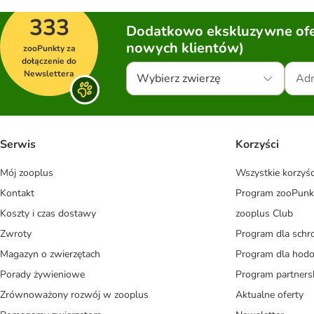
333
Dodatkowo ekskluzywne ofer
nowych klientów)
zooPunkty za
dołączenie do
Newslettera
Wybierz zwierzę
Serwis
Korzyści
Mój zooplus
Wszystkie korzyśc
Kontakt
Program zooPunk
Koszty i czas dostawy
zooplus Club
Zwroty
Program dla schr
Magazyn o zwierzętach
Program dla ho
Porady żywieniowe
Program partners
Zrównoważony rozwój w zooplus
Aktualne oferty