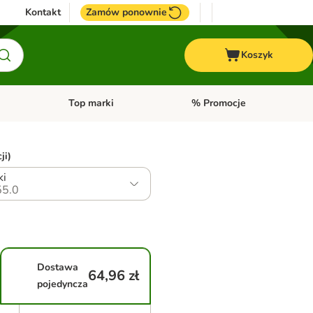
Kontakt
Zamów ponownie
Koszyk
Top marki
% Promocje
yka
u kategorii: Ptaki
Otwórz menu kategorii: Konie
Otwórz menu kategorii: Top m
ji)
ki
5.0
Dostawa
64,96 zł
pojedyncza