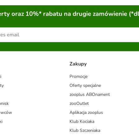
ty oraz 10%* rabatu na drugie zamówienie (*d
Zakupy
i
Promocje
ty
Oferty specjalne
zooplus ABOnament
onisk
zooOutlet
dowców
Aplikacja zooplus
ki
Klub Kociaka
Klub Szczeniaka