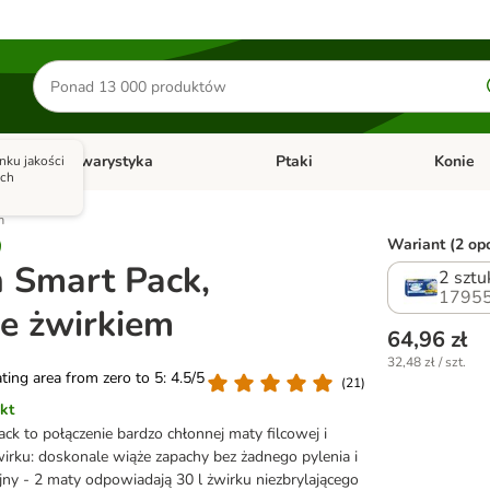
Szukaj
produktów
Akwarystyka
Ptaki
Konie
nku jakości
y
Otwórz menu kategorii: Małe zwierzęta
Otwórz menu kategorii: Akwaryst
Otwórz men
ych
m
Wariant (2 opc
 Smart Pack,
2 sztu
17955
e żwirkiem
64,96 zł
32,48 zł / szt.
ating area from zero to 5: 4.5/5
(
21
)
kt
ck to połączenie bardzo chłonnej maty filcowej i
wirku: doskonale wiąże zapachy bez żadnego pylenia i
jny - 2 maty odpowiadają 30 l żwirku niezbrylającego