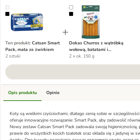
Catsan Smart Pack, mata ze żwirkiem
Dokas Churros z wątróbką wołową
Ten produkt
:
Catsan Smart
Dokas Churros z wątróbką
Pack, mata ze żwirkiem
wołową, batatami i
2 sztuki
mącznikiem
2 x ok. 150 g
Opis produktu
Opinie
Koty są wielkimi czyściochami, dlatego cenią sobie w szczególności
oferuje innowacyjne rozwiązanie: Smart Pack, aby zadowolić równie
Nowy zestaw Catsan Smart Pack zadowala swoją higienicznością, p
prawie do wszystkich kocich toaletek oraz składa się z jedynej w 
żwirku. Dno kuwety pozostanie zawsze przyjemnie czyste, przez co 