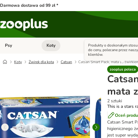
Darmowa dostawa od 99 zł *
Psy
Koty
Małe zwierzęta
Produkty o doskonałym stosu
Otwórz menu kategorii: Psy
Otwórz menu kategorii: Kot
do ceny, polecane przez nasz
klientów.
Koty
Żwirek dla kota
Catsan
Catsan Smart Pack, mata ze żwirkie
zooplus poleca
Catsan
mata z
2 sztuki
This is a stars r
Oceń produ
Catsan Smart Pa
higienicznego ż
jest super wyda