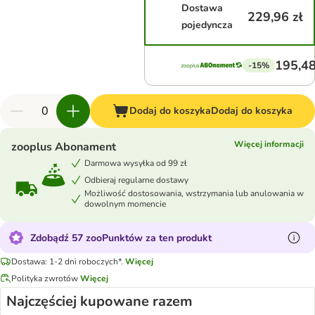
Dostawa
229,96 zł
pojedyncza
195,48
-15%
Dodaj do koszyka
Dodaj do koszyka
Więcej informacji
zooplus Abonament
Darmowa wysyłka od 99 zł
Odbieraj regularne dostawy
Możliwość dostosowania, wstrzymania lub anulowania w
dowolnym momencie
Zdobądź 57 zooPunktów za ten produkt
Dostawa: 1-2 dni roboczych*.
Więcej
Polityka zwrotów
Więcej
Najczęściej kupowane razem