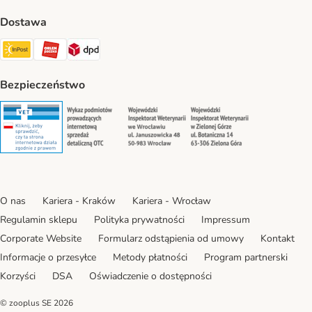
Dostawa
Paczkomat® Shipping Method
ORLEN Paczka Shipping Method
DPD Shipping Method
Bezpieczeństwo
Security
Security
Security
Security
O nas
Kariera - Kraków
Kariera - Wrocław
Regulamin sklepu
Polityka prywatności
Impressum
Corporate Website
Formularz odstąpienia od umowy
Kontakt
Informacje o przesyłce
Metody płatności
Program partnerski
Korzyści
DSA
Oświadczenie o dostępności
© zooplus SE
2026