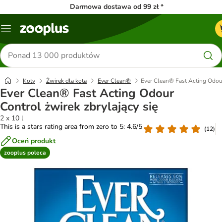
Darmowa dostawa od 99 zł *
Menu
Szukaj
produktów
Koty
Żwirek dla kota
Ever Clean®
Ever Clean® Fast Acting Odour
Ever Clean® Fast Acting Odour
Control żwirek zbrylający się
2 x 10 l
This is a stars rating area from zero to 5: 4.6/5
(
12
)
Oceń produkt
zooplus poleca