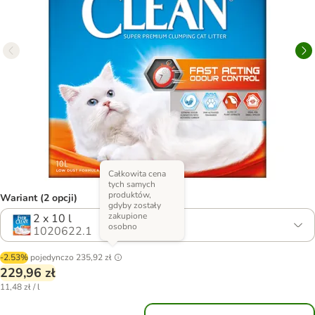
Całkowita cena
tych samych
produktów,
Wariant (2 opcji)
gdyby zostały
zakupione
2 x 10 l
osobno
1020622.1
-2.53%
pojedynczo
235,92 zł
229,96 zł
11,48 zł / l