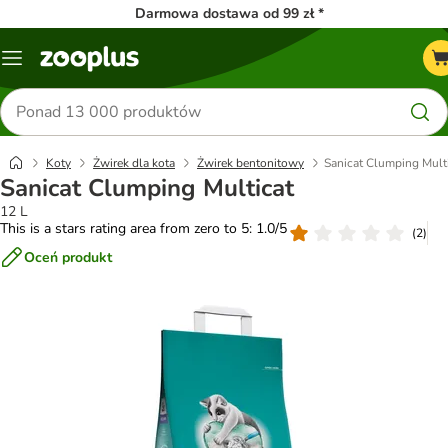
Darmowa dostawa od 99 zł *
Menu
Szukaj
produktów
Koty
Żwirek dla kota
Żwirek bentonitowy
Sanicat Clumping Mult
Sanicat Clumping Multicat
12 L
This is a stars rating area from zero to 5: 1.0/5
(
2
)
Oceń produkt