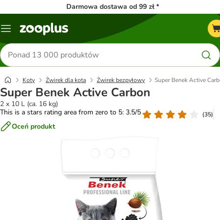
Darmowa dostawa od 99 zł *
Menu
Szukaj
produktów
Koty
Żwirek dla kota
Żwirek bezpyłowy
Super Benek Active Car
Super Benek Active Carbon
2 x 10 L (ca. 16 kg)
This is a stars rating area from zero to 5: 3.5/5
(
35
)
Oceń produkt