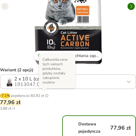
Bardzo dobrze pochłania zapachy
Całkowita cena
tych samych
produktów,
Wariant (2 opcji)
gdyby zostały
zakupione
2 x 10 L (ca. 16 kg)
osobno
1913047.0
-7.1%
pojedynczo
83,92 zł
77,96 zł
3,88 zł / l
Dostawa
77,96 zł
pojedyncza