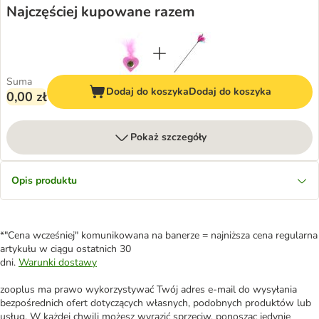
Najczęściej kupowane razem
Suma
Dodaj do koszyka
Dodaj do koszyka
0,00 zł
Pokaż szczegóły
Opis produktu
*"Cena wcześniej" komunikowana na banerze = najniższa cena regularna
artykułu w ciągu ostatnich 30
dni.
Warunki dostawy
zooplus ma prawo wykorzystywać Twój adres e-mail do wysyłania
bezpośrednich ofert dotyczących własnych, podobnych produktów lub
usług. W każdej chwili możesz wyrazić sprzeciw, ponosząc jedynie