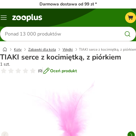
Darmowa dostawa od 99 zł *
Menu
Szukaj
produktów
Koty
Zabawki dla kota
Wędki
TIAKI serce z kocimiętką, z piórkie
TIAKI serce z kocimiętką, z piórkiem
1 szt.
Oceń produkt
(
0
)