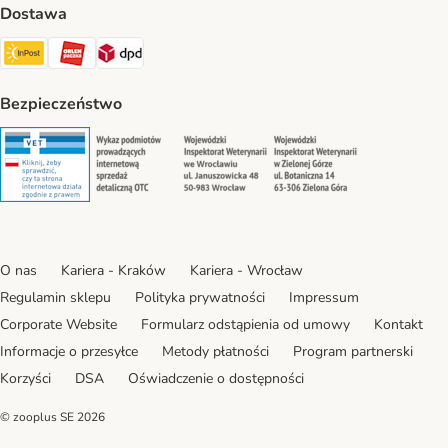
Dostawa
Paczkomat® Shipping Method
ORLEN Paczka Shipping Method
DPD Shipping Method
Bezpieczeństwo
Security
Security
Security
Security
O nas
Kariera - Kraków
Kariera - Wrocław
Regulamin sklepu
Polityka prywatności
Impressum
Corporate Website
Formularz odstąpienia od umowy
Kontakt
Informacje o przesyłce
Metody płatności
Program partnerski
Korzyści
DSA
Oświadczenie o dostępności
© zooplus SE
2026