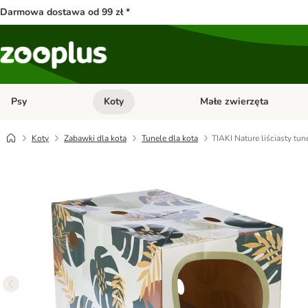
Darmowa dostawa od 99 zł *
Psy
Koty
Małe zwierzęta
Otwórz menu kategorii: Psy
Otwórz menu kategorii: Kot
Koty
Zabawki dla kota
Tunele dla kota
TIAKI Nature liściasty tun