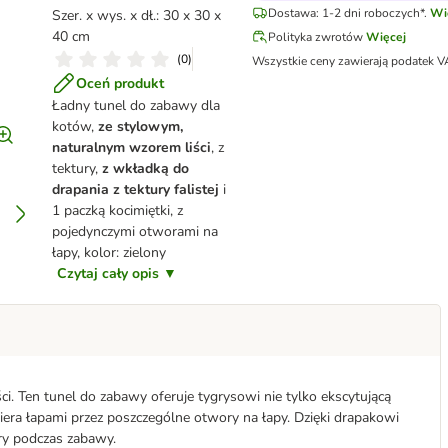
Dostawa: 1-2 dni roboczych*.
Wi
Szer. x wys. x dł.: 30 x 30 x
40 cm
Polityka zwrotów
Więcej
(
0
)
Wszystkie ceny zawierają podatek V
Oceń produkt
Ładny tunel do zabawy dla
kotów,
ze stylowym,
naturalnym wzorem liści
, z
tektury,
z wkładką do
drapania z tektury falistej
i
1 paczką kocimiętki, z
pojedynczymi otworami na
łapy, kolor: zielony
Czytaj cały opis ▼
i. Ten tunel do zabawy oferuje tygrysowi nie tylko ekscytującą
era łapami przez poszczególne otwory na łapy. Dzięki drapakowi
ry podczas zabawy.