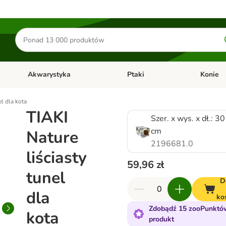
Szukaj
produktów
Akwarystyka
Ptaki
Konie
y
Otwórz menu kategorii: Małe zwierzęta
Otwórz menu kategorii: Akwaryst
Otwórz men
el dla kota
TIAKI
Szer. x wys. x dł.: 3
cm
Nature
2196681.0
liściasty
59,96 zł
tunel
D
dla
ko
Zdobądź 15 zooPunktó
kota
produkt