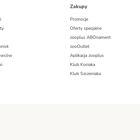
Zakupy
i
Promocje
ty
Oferty specjalne
zooplus ABOnament
onisk
zooOutlet
dowców
Aplikacja zooplus
ki
Klub Kociaka
Klub Szczeniaka