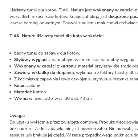
Liściasty tunel dla kotów TIAKI Nature jest
wykonany w całości z
wszystkich miłośników kotów. Kolejną atrakcją jest
dołączona pac
jeszcze bardziej odważnym. Pozwól swojemu maluchowi doświadcz
TIAKI Nature liściasty tunel dla kota w skrócie:
Ładny tunel do zabawy dla kotów.
Stylowy wygląd
: z naturalnym wzorem liści, naturalny wygląd.
Wykonany w całości z kartonu
: materiał przyjazny dla środow
Zawiera wkładkę do drapania
: wykonana z tektury falistej, dl
Z kocimiętką: zapewnia łatwe oswojenie, stymuluje instynkt zab
Kolor:
zielony
Materiał:
Karton
Wymiary
: Szer. 30 x wys. 30 x dł. 40 cm
Uwaga:
Do użytku wyłącznie przez zwierzęta domowe. Produkt nieodpowied
bez nadzoru. Żadna zabawka nie jest niezniszczalna. Nie pozwalaj zw
zepsuta lub brakuje jej części. W razie przypadkowego połknięcia d