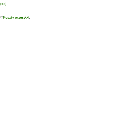
ęcej
AT
Koszty przesyłki
.