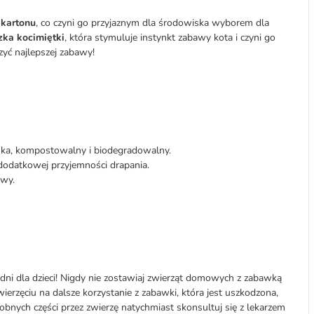
 kartonu
, co czyni go przyjaznym dla środowiska wyborem dla
zka kocimiętki
, która stymuluje instynkt zabawy kota i czyni go
yć najlepszej zabawy!
iska, kompostowalny i biodegradowalny.
a dodatkowej przyjemności drapania.
awy.
ni dla dzieci! Nigdy nie zostawiaj zwierząt domowych z zabawką
ierzęciu na dalsze korzystanie z zabawki, która jest uszkodzona,
robnych części przez zwierzę natychmiast skonsultuj się z lekarzem