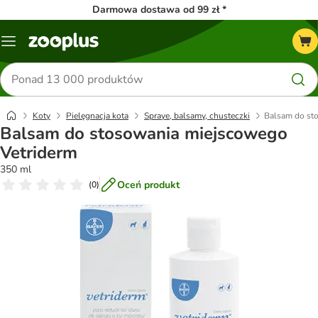
Darmowa dostawa od 99 zł *
Menu
Szukaj
produktów
Koty
Pielęgnacja kota
Spraye, balsamy, chusteczki
Balsam do st
Balsam do stosowania miejscowego
Vetriderm
350 ml
Oceń produkt
(
0
)