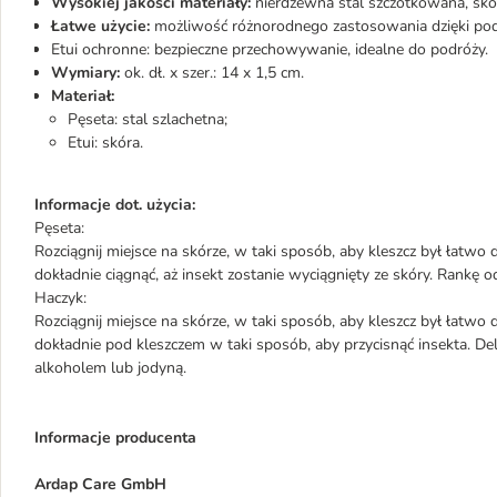
Wysokiej jakości materiały:
nierdzewna stal szczotkowana, skó
Łatwe użycie:
możliwość różnorodnego zastosowania dzięki podw
Etui ochronne: bezpieczne przechowywanie, idealne do podróży.
Wymiary:
ok. dł. x szer.: 14 x 1,5 cm.
Materiał:
Pęseta: stal szlachetna;
Etui: skóra.
Informacje dot. użycia:
Pęseta:
Rozciągnij miejsce na skórze, w taki sposób, aby kleszcz był łatwo d
dokładnie ciągnąć, aż insekt zostanie wyciągnięty ze skóry. Rankę o
Haczyk:
Rozciągnij miejsce na skórze, w taki sposób, aby kleszcz był łatwo
dokładnie pod kleszczem w taki sposób, aby przycisnąć insekta. Del
alkoholem lub jodyną.
Informacje producenta
Ardap Care GmbH