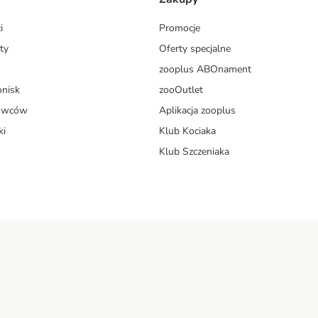
i
Promocje
ty
Oferty specjalne
zooplus ABOnament
onisk
zooOutlet
dowców
Aplikacja zooplus
ki
Klub Kociaka
Klub Szczeniaka