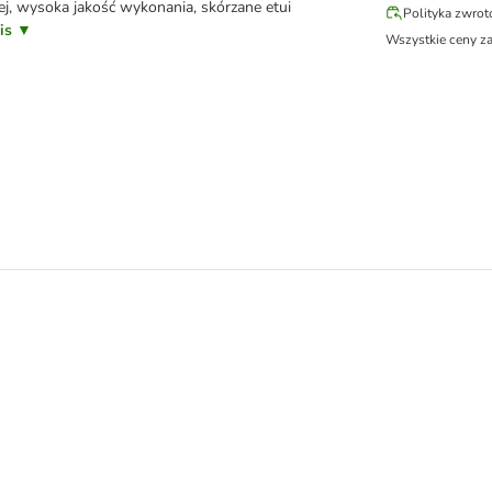
ej, wysoka jakość wykonania, skórzane etui
Polityka zwro
pis ▼
Wszystkie ceny z
 pcheł z sierści