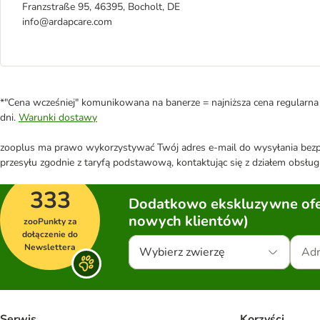
Franzstraße 95, 46395, Bocholt, DE
info@ardapcare.com
*"Cena wcześniej" komunikowana na banerze = najniższa cena regularna 
dni.
Warunki dostawy
zooplus ma prawo wykorzystywać Twój adres e-mail do wysyłania bezpo
przesyłu zgodnie z taryfą podstawową, kontaktując się z działem obsługi
333
Dodatkowo ekskluzywne ofer
nowych klientów)
zooPunkty za
dołączenie do
Newslettera
Wybierz zwierzę
Serwis
Korzyści