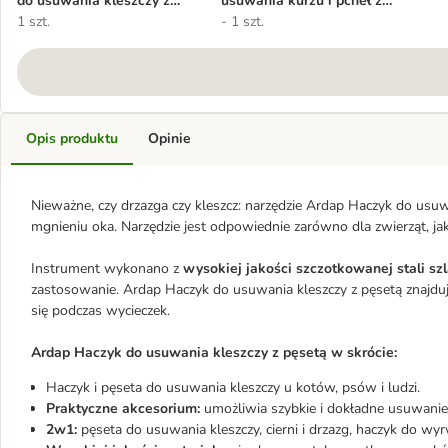
do usuwania kleszczy z
usuwania kurzu i pcheł z
pęsetą
1 szt.
sierści
- 1 szt.
Opis produktu
Opinie
Nieważne, czy drzazga czy kleszcz: narzędzie Ardap Haczyk do usuwa
mgnieniu oka. Narzędzie jest odpowiednie zarówno dla zwierząt, jak 
Instrument wykonano z
wysokiej jakości szczotkowanej stali sz
zastosowanie. Ardap Haczyk do usuwania kleszczy z pęsetą znajduj
się podczas wycieczek.
Ardap Haczyk do usuwania kleszczy z pęsetą w skrócie:
Haczyk i pęseta do usuwania kleszczy u kotów, psów i ludzi.
Praktyczne akcesorium:
umożliwia szybkie i dokładne usuwanie k
2w1:
pęseta do usuwania kleszczy, cierni i drzazg, haczyk do wy