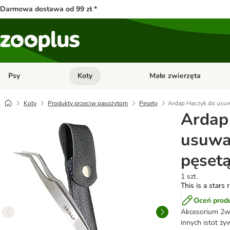
Darmowa dostawa od 99 zł *
Psy
Koty
Małe zwierzęta
Otwórz menu kategorii: Psy
Otwórz menu kategorii: Kot
Koty
Produkty przeciw pasożytom
Pęsety
Ardap Haczyk do usuw
Ardap
usuwan
pęset
1 szt.
This is a stars 
Oceń prod
Akcesorium 2w1
innych istot ży