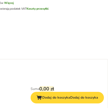
tów
Więcej
awierają podatek VAT
Koszty przesyłki
.
0,00 zł
Suma
Dodaj do koszyka
Dodaj do koszyka