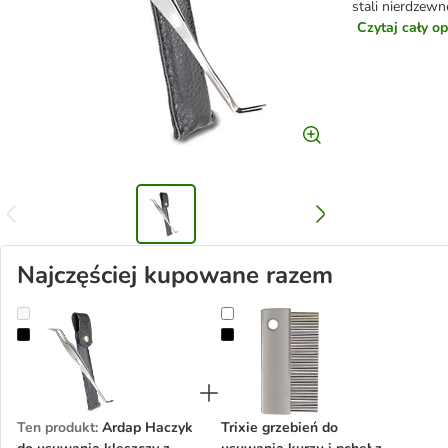
stali nierdzewn
Czytaj cały o
Najczęściej kupowane razem
Ardap Haczyk do usuwania kleszczy z pęsetą
Trixie grzebień do usuwania kurzu i
Ten produkt
:
Ardap Haczyk
Trixie grzebień do