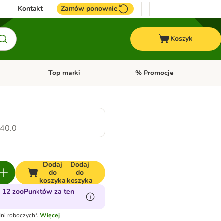
Kontakt
Zamów ponownie
Koszyk
Top marki
% Promocje
yka
u kategorii: Ptaki
Otwórz menu kategorii: Konie
Otwórz menu kategorii: Top m
40.0
Dodaj
Dodaj
do
do
koszyka
koszyka
 12 zooPunktów za ten
ni roboczych*.
Więcej