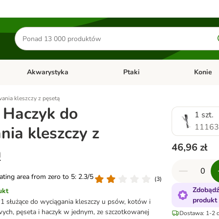
Szukaj
produktów
Akwarystyka
Ptaki
Konie
y
Otwórz menu kategorii: Małe zwierzęta
Otwórz menu kategorii: Akwaryst
Otwórz men
ania kleszczy z pęsetą
 Haczyk do
1 szt.
11163
ia kleszczy z
46,96 zł
ą
rating area from zero to 5: 2.3/5
(
3
)
Zdobądź
ukt
produkt
 służące do wyciągania kleszczy u psów, kotów i
wych, pęseta i haczyk w jednym, ze szczotkowanej
Dostawa: 1-2 d