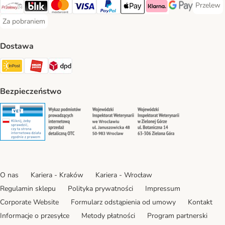
Przelew
Przelew 
Przelewy24 Payment Method
Blik Payment Method
MasterCard Payment Method
Visa Payment Method
PayPal Payment Method
Apple Pay Payment Method
Klarna Payment Method
Google Pay Paym
Za pobraniem
Za pobraniem Payment Method
Dostawa
Paczkomat® Shipping Method
ORLEN Paczka Shipping Method
DPD Shipping Method
Bezpieczeństwo
Security
Security
Security
Security
O nas
Kariera - Kraków
Kariera - Wrocław
Regulamin sklepu
Polityka prywatności
Impressum
Corporate Website
Formularz odstąpienia od umowy
Kontakt
Informacje o przesyłce
Metody płatności
Program partnerski