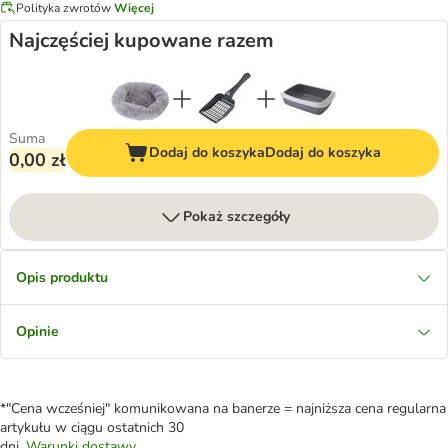
Polityka zwrotów
Więcej
Najczęściej kupowane razem
Suma
Dodaj do koszyka
Dodaj do koszyka
0,00 zł
Pokaż szczegóły
Opis produktu
Opinie
*"Cena wcześniej" komunikowana na banerze = najniższa cena regularna
artykułu w ciągu ostatnich 30
dni.
Warunki dostawy