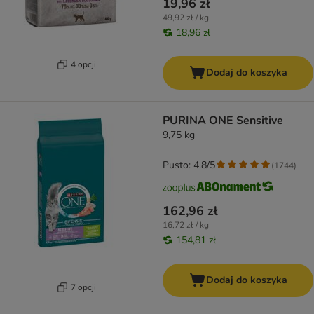
19,96 zł
49,92 zł / kg
18,96 zł
4 opcji
Dodaj do koszyka
PURINA ONE Sensitive
9,75 kg
Pusto: 4.8/5
(
1744
)
162,96 zł
16,72 zł / kg
154,81 zł
Dodaj do koszyka
7 opcji