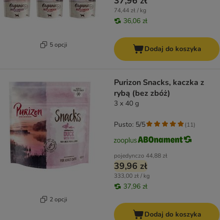
37,96 zł
74,44 zł / kg
36,06 zł
5 opcji
Dodaj do koszyka
Purizon Snacks, kaczka z
rybą (bez zbóż)
3 x 40 g
Pusto: 5/5
(
11
)
pojedynczo
44,88 zł
39,96 zł
333,00 zł / kg
37,96 zł
2 opcji
Dodaj do koszyka