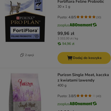
Fortiflora Feline Probiotic
30 x 1 g
Pusto: 4.8/5
(
30
)
99,96 zł
3 332,00 zł / kg
94,96 zł
2 opcji
Dodaj do koszyka
Purizon Single Meat, kaczka
z kwiatami lawendy
400 g
Pusto: 3.8/5
(
40
)