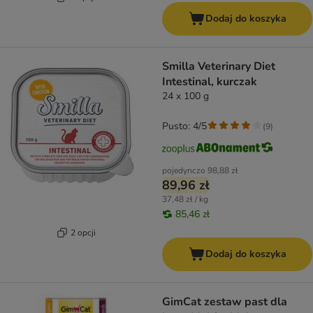
Dodaj do koszyka
Smilla Veterinary Diet
Intestinal, kurczak
24 x 100 g
Pusto: 4/5
(
9
)
pojedynczo
98,88 zł
89,96 zł
37,48 zł / kg
85,46 zł
2 opcji
Dodaj do koszyka
GimCat zestaw past dla