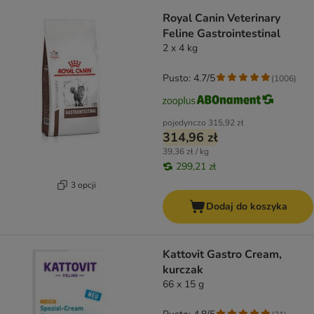
Royal Canin Veterinary
Feline Gastrointestinal
2 x 4 kg
Pusto: 4.7/5
(
1006
)
pojedynczo
315,92 zł
314,96 zł
39,36 zł / kg
299,21 zł
3 opcji
Dodaj do koszyka
Kattovit Gastro Cream,
kurczak
66 x 15 g