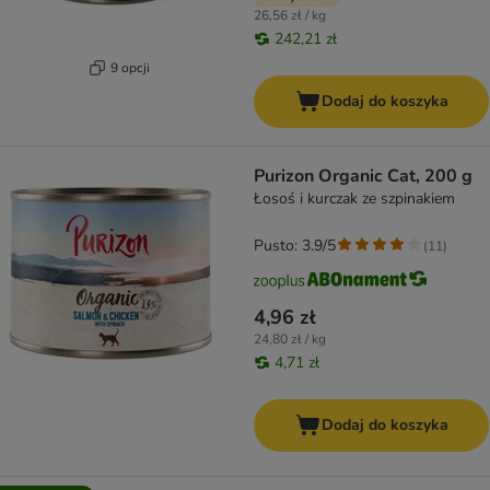
26,56 zł / kg
242,21 zł
9 opcji
Dodaj do koszyka
Purizon Organic Cat, 200 g
Łosoś i kurczak ze szpinakiem
Pusto: 3.9/5
(
11
)
4,96 zł
24,80 zł / kg
4,71 zł
Dodaj do koszyka