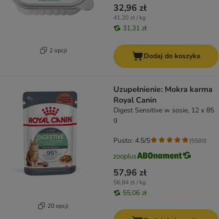
32,96 zł
41,20 zł / kg
31,31 zł
2 opcji
Dodaj do koszyka
Uzupełnienie: Mokra karma
Royal Canin
Digest Sensitive w sosie, 12 x 85
g
Pusto: 4.5/5
(
5580
)
57,96 zł
56,84 zł / kg
55,06 zł
20 opcji