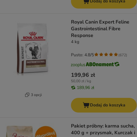
Dodaj do koszyka
Royal Canin Expert Feline
Gastrointestinal Fibre
Response
4 kg
Pusto: 4.8/5
(
672
)
199,96 zł
50,00 zł / kg
189,96 zł
3 opcji
Dodaj do koszyka
Pakiet próbny: karma sucha,
400 g + przysmak, Kurczak i