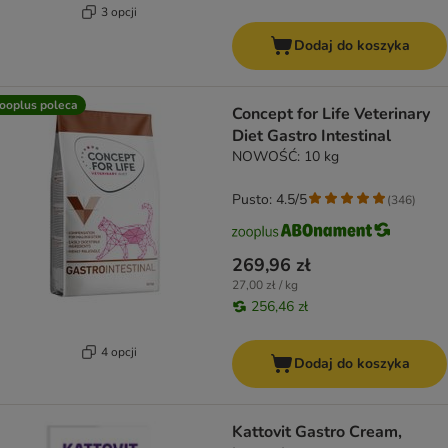
3 opcji
Dodaj do koszyka
ooplus poleca
Concept for Life Veterinary
Diet Gastro Intestinal
NOWOŚĆ: 10 kg
Pusto: 4.5/5
(
346
)
269,96 zł
27,00 zł / kg
256,46 zł
4 opcji
Dodaj do koszyka
Kattovit Gastro Cream,