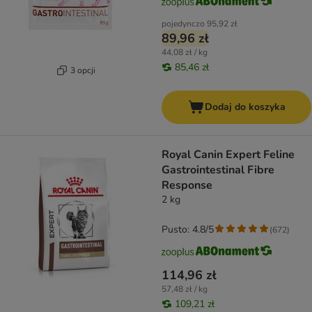
pojedynczo
95,92 zł
89,96 zł
44,08 zł / kg
85,46 zł
3 opcji
Dodaj do koszyka
Royal Canin Expert Feline
Gastrointestinal Fibre
Response
2 kg
Pusto: 4.8/5
(
672
)
114,96 zł
57,48 zł / kg
109,21 zł