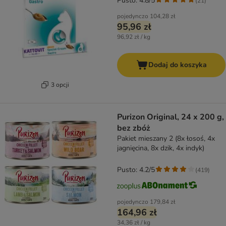
Pusto: 4.8/5
(
21
)
pojedynczo
104,28 zł
95,96 zł
96,92 zł / kg
Dodaj do koszyka
3 opcji
Purizon Original, 24 x 200 g,
bez zbóż
Pakiet mieszany 2 (8x łosoś, 4x
jagnięcina, 8x dzik, 4x indyk)
Pusto: 4.2/5
(
419
)
pojedynczo
179,84 zł
164,96 zł
34,36 zł / kg