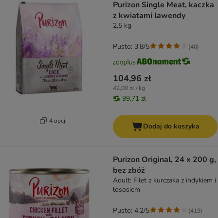
Purizon Single Meat, kaczka
z kwiatami lawendy
2,5 kg
Pusto: 3.8/5
(
40
)
104,96 zł
42,00 zł / kg
99,71 zł
4 opcji
Dodaj do koszyka
Purizon Original, 24 x 200 g,
bez zbóż
Adult: Filet z kurczaka z indykiem i
łososiem
Pusto: 4.2/5
(
419
)