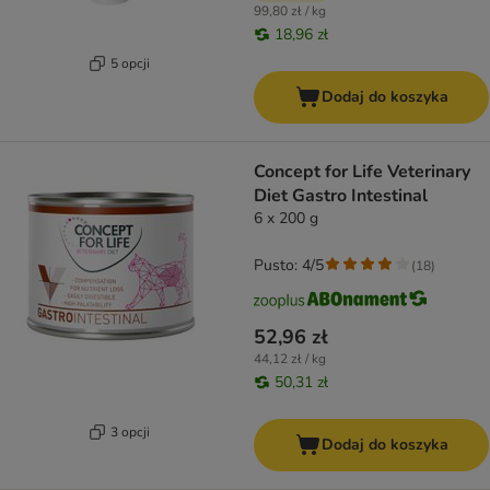
99,80 zł / kg
18,96 zł
5 opcji
Dodaj do koszyka
Concept for Life Veterinary
Diet Gastro Intestinal
6 x 200 g
Pusto: 4/5
(
18
)
52,96 zł
44,12 zł / kg
50,31 zł
3 opcji
Dodaj do koszyka