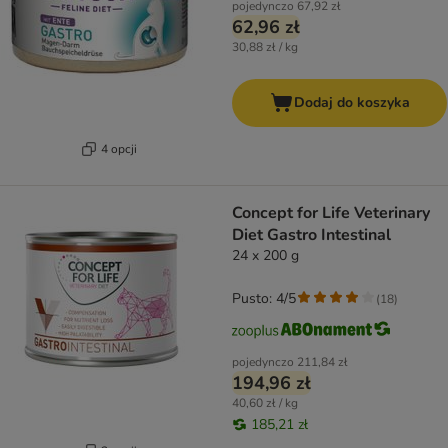
pojedynczo
67,92 zł
62,96 zł
30,88 zł / kg
Dodaj do koszyka
4 opcji
Concept for Life Veterinary
Diet Gastro Intestinal
24 x 200 g
Pusto: 4/5
(
18
)
pojedynczo
211,84 zł
194,96 zł
40,60 zł / kg
185,21 zł