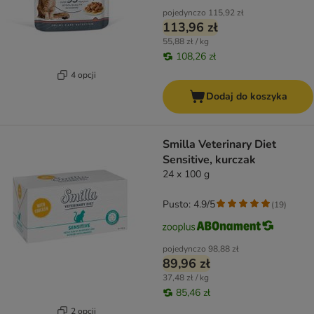
pojedynczo
115,92 zł
113,96 zł
55,88 zł / kg
108,26 zł
4 opcji
Dodaj do koszyka
Smilla Veterinary Diet
Sensitive, kurczak
24 x 100 g
Pusto: 4.9/5
(
19
)
pojedynczo
98,88 zł
89,96 zł
37,48 zł / kg
85,46 zł
2 opcji