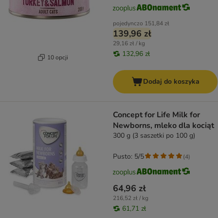
pojedynczo
151,84 zł
139,96 zł
29,16 zł / kg
132,96 zł
10 opcji
Dodaj do koszyka
Concept for Life Milk for
Newborns, mleko dla kociąt
300 g (3 saszetki po 100 g)
Pusto: 5/5
(
4
)
64,96 zł
216,52 zł / kg
61,71 zł