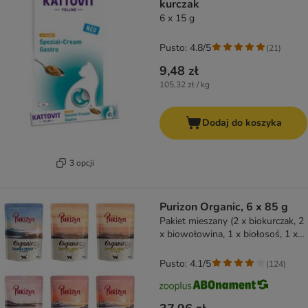
kurczak
6 x 15 g
Pusto: 4.8/5
(
21
)
9,48 zł
105,32 zł / kg
Dodaj do koszyka
3 opcji
Purizon Organic, 6 x 85 g
Pakiet mieszany (2 x biokurczak, 2
x biowołowina, 1 x biołosoś, 1 x
biokaczka)
Pusto: 4.1/5
(
124
)