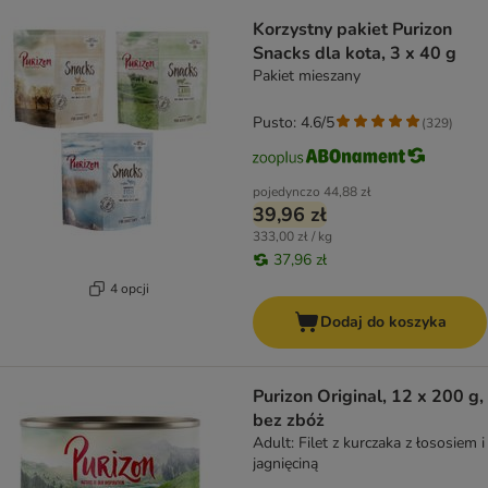
Korzystny pakiet Purizon
Snacks dla kota, 3 x 40 g
Pakiet mieszany
Pusto: 4.6/5
(
329
)
pojedynczo
44,88 zł
39,96 zł
333,00 zł / kg
37,96 zł
4 opcji
Dodaj do koszyka
Purizon Original, 12 x 200 g,
bez zbóż
Adult: Filet z kurczaka z łososiem i
jagnięciną