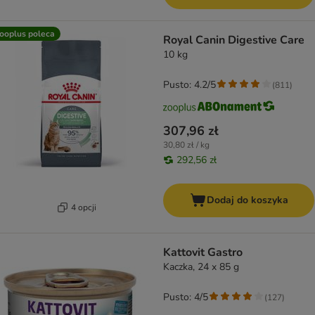
ooplus poleca
Royal Canin Digestive Care
10 kg
Pusto: 4.2/5
(
811
)
307,96 zł
30,80 zł / kg
292,56 zł
Dodaj do koszyka
4 opcji
Kattovit Gastro
Kaczka, 24 x 85 g
Pusto: 4/5
(
127
)