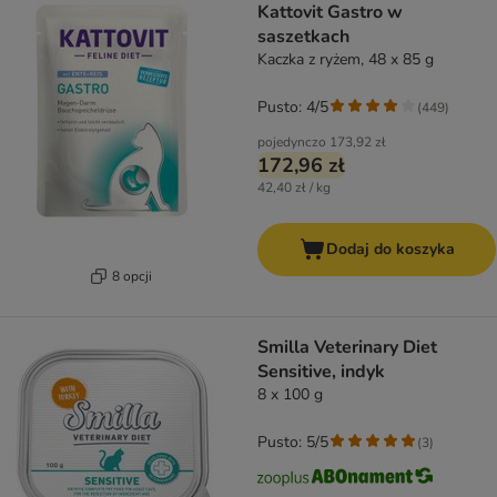
Kattovit Gastro w
saszetkach
Kaczka z ryżem, 48 x 85 g
Pusto: 4/5
(
449
)
pojedynczo
173,92 zł
172,96 zł
42,40 zł / kg
Dodaj do koszyka
8 opcji
Smilla Veterinary Diet
Sensitive, indyk
8 x 100 g
Pusto: 5/5
(
3
)