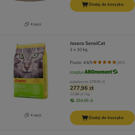
Dodaj do koszyka
4 opcji
Josera SensiCat
2 x 10 kg
Pusto: 4.6/5
(
357
)
pojedynczo
279,92 zł
277,96 zł
13,88 zł / kg
264,06 zł
4 opcji
Dodaj do koszyka