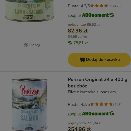
Pusto: 4.2/5
(
420
)
pojedynczo
85,92 zł
82,96 zł
34,56 zł / kg
78,81 zł
9 opcji
Dodaj do koszyka
Purizon Original 24 x 400 g,
bez zbóż
Filet z kurczaka z łososiem
Pusto: 4.7/5
(
246
)
pojedynczo
271,84 zł
254,96 zł