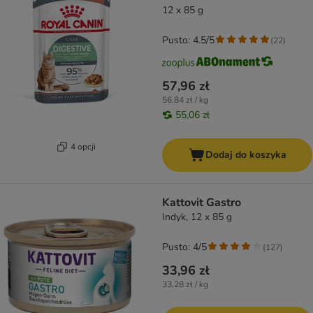
12 x 85 g
Pusto: 4.5/5
(
22
)
57,96 zł
56,84 zł / kg
55,06 zł
4 opcji
Dodaj do koszyka
Kattovit Gastro
Indyk, 12 x 85 g
Pusto: 4/5
(
127
)
33,96 zł
33,28 zł / kg