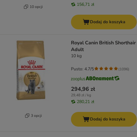
156,71 zł
10 opcji
Dodaj do koszyka
Royal Canin British Shorthair
Adult
10 kg
Pusto: 4.7/5
(
1096
)
294,96 zł
29,48 zł / kg
280,21 zł
3 opcji
Dodaj do koszyka