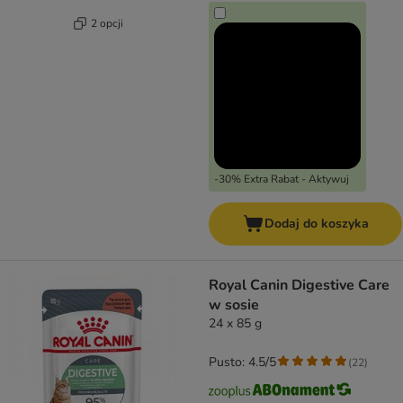
2 opcji
-30% Extra Rabat - Aktywuj
Dodaj do koszyka
Royal Canin Digestive Care
w sosie
24 x 85 g
Pusto: 4.5/5
(
22
)