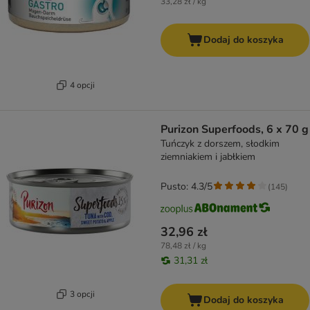
33,28 zł / kg
Dodaj do koszyka
4 opcji
Purizon Superfoods, 6 x 70 g
Tuńczyk z dorszem, słodkim
ziemniakiem i jabłkiem
Pusto: 4.3/5
(
145
)
32,96 zł
78,48 zł / kg
31,31 zł
3 opcji
Dodaj do koszyka