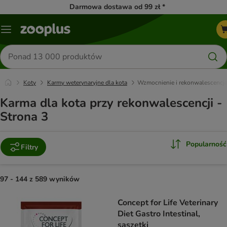
Darmowa dostawa od 99 zł *
Menu
Szukaj
produktów
Koty
Karmy weterynaryjne dla kota
Wzmocnienie i rekonwalescencj
Karma dla kota przy rekonwalescencji -
Strona 3
Popularność
Filtry
97 - 144 z 589 wyników
product items have been changed
Concept for Life Veterinary
Diet Gastro Intestinal,
saszetki