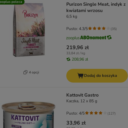
ooplus poleca
Purizon Single Meat, indyk z
kwiatami wrzosu
6,5 kg
Pusto: 4.3/5
(
35
)
219,96 zł
33,84 zł / kg
208,96 zł
4 opcji
Dodaj do koszyka
Kattovit Gastro
Kaczka, 12 x 85 g
Pusto: 4/5
(
127
)
33,96 zł