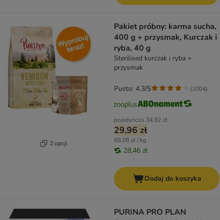
Pakiet próbny: karma sucha,
400 g + przysmak, Kurczak i
ryba, 40 g
Sterilised kurczak i ryba +
przysmak
Pusto: 4.3/5
(
1004
)
pojedynczo
34,92 zł
29,96 zł
68,08 zł / kg
2 opcji
28,46 zł
Dodaj do koszyka
PURINA PRO PLAN