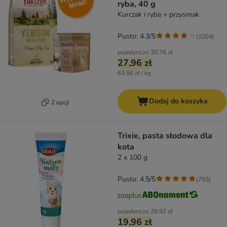
ryba, 40 g
Kurczak i ryba + przysmak
Pusto: 4.3/5
(
1004
)
pojedynczo
30,76 zł
27,96 zł
63,56 zł / kg
Dodaj do koszyka
2 opcji
Trixie, pasta słodowa dla
kota
2 x 100 g
Pusto: 4.5/5
(
793
)
pojedynczo
29,92 zł
19,96 zł