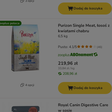
3 opcji
Dodaj do koszyka
ooplus poleca
Purizon Single Meat, łosoś z
kwiatami chabru
6,5 kg
Pusto: 4.1/5
(
46
)
219,96 zł
33,84 zł / kg
208,96 zł
4 opcji
Dodaj do koszyka
Royal Canin Digestive Care
w sosie