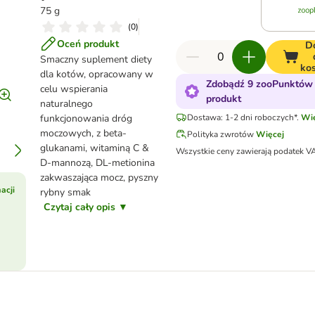
75 g
(
0
)
Oceń produkt
D
Smaczny suplement diety
ko
dla kotów, opracowany w
Zdobądź 9 zooPunktów 
celu wspierania
produkt
naturalnego
funkcjonowania dróg
Dostawa: 1-2 dni roboczych*.
Wię
moczowych, z beta-
Polityka zwrotów
Więcej
glukanami, witaminą C &
Wszystkie ceny zawierają podatek V
D-mannozą, DL-metionina
zakwaszająca mocz, pyszny
acji
rybny smak
Czytaj cały opis ▼