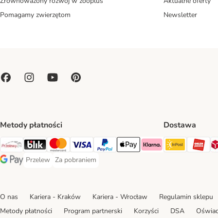
Zrównoważony rozwój w zooplus
Aktualne oferty
Pomagamy zwierzętom
Newsletter
Metody płatności
Dostawa
Paczkoma
OR
Przelewy24 Payment Method
Blik Payment Method
MasterCard Payment Method
Visa Payment Method
PayPal Payment Method
Apple Pay Payment Method
Klarna Payment Method
Przelew
Za pobraniem
Przelew Payment Method
Za pobraniem Payment Method
Google Pay Payment Method
O nas
Kariera - Kraków
Kariera - Wrocław
Regulamin sklepu
Metody płatności
Program partnerski
Korzyści
DSA
Oświad