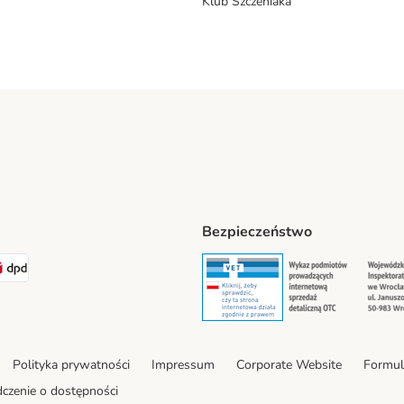
Klub Szczeniaka
Bezpieczeństwo
t® Shipping Method
LEN Paczka Shipping Method
DPD Shipping Method
Security
Securit
Polityka prywatności
Impressum
Corporate Website
Formul
czenie o dostępności