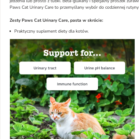
jedzenia lub prosto z tubki. Beta-glukany i specjalny proszek żuraw
Paws Cat Urinary Care to przemyślany wybór do codziennej rutyny
Zesty Paws Cat Urinary Care, pasta w skrócie:
Praktyczny suplement diety dla kotów.