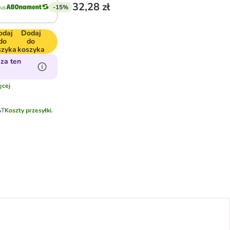
32,28 zł
-15%
odaj
Dodaj
do
do
szyka
koszyka
za ten
cej
AT
Koszty przesyłki
.