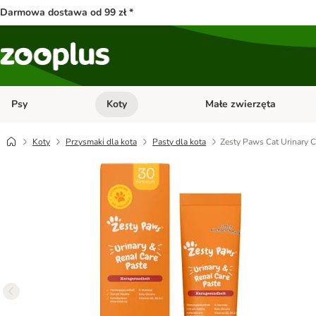
Darmowa dostawa od 99 zł *
Psy
Koty
Małe zwierzęta
Otwórz menu kategorii: Psy
Otwórz menu kategorii: Kot
Koty
Przysmaki dla kota
Pasty dla kota
Zesty Paws Cat Urinary C