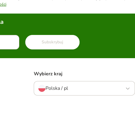
ości
la
Subskrybuj
Wybierz kraj
Polska / pl