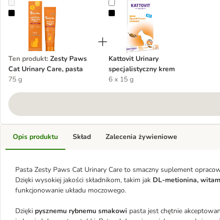
Zesty Paws Cat Urinary Care, pasta
Kattovit Urinary specjalistyczny k
Ten produkt
:
Zesty Paws
Kattovit Urinary
Cat Urinary Care, pasta
specjalistyczny krem
75 g
6 x 15 g
Opis produktu
Skład
Zalecenia żywieniowe
Pasta Zesty Paws Cat Urinary Care to smaczny suplement opracowan
Dzięki wysokiej jakości składnikom, takim jak
DL-metionina, wita
funkcjonowanie układu moczowego.
Dzięki
pysznemu rybnemu smakowi
pasta jest chętnie akceptowa