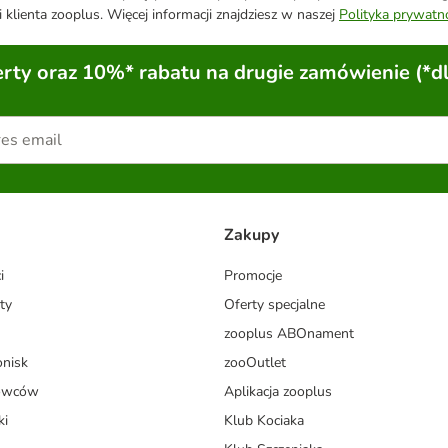
 klienta zooplus. Więcej informacji znajdziesz w naszej
Polityka prywatn
ty oraz 10%* rabatu na drugie zamówienie (*d
Zakupy
i
Promocje
ty
Oferty specjalne
zooplus ABOnament
onisk
zooOutlet
dowców
Aplikacja zooplus
ki
Klub Kociaka