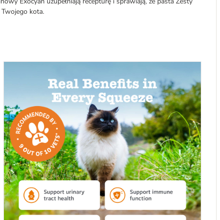
inowy Exocyan uzupełniają recepturę i sprawiają, że pasta Zesty
 Twojego kota.