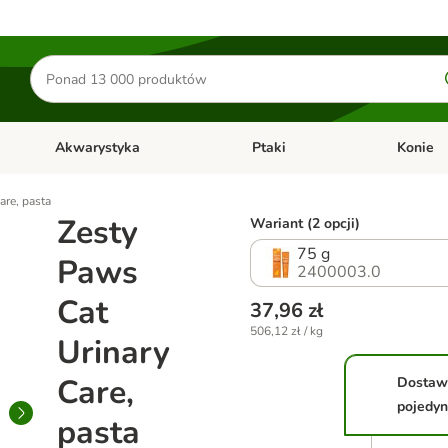
Szukaj
produktów
Akwarystyka
Ptaki
Konie
y
Otwórz menu kategorii: Małe zwierzęta
Otwórz menu kategorii: Akwaryst
Otwórz men
are, pasta
Zesty
Wariant (2 opcji)
75 g
Paws
2400003.0
Cat
37,96 zł
506,12 zł / kg
Urinary
Care,
Dostaw
pojedyn
pasta