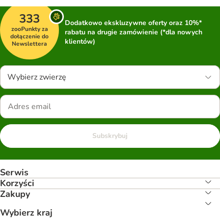
333
Dodatkowo ekskluzywne oferty oraz 10%*
zooPunkty za
rabatu na drugie zamówienie (*dla nowych
dołączenie do
klientów)
Newslettera
Wybierz zwierzę
Subskrybuj
Serwis
Korzyści
Zakupy
Wybierz kraj