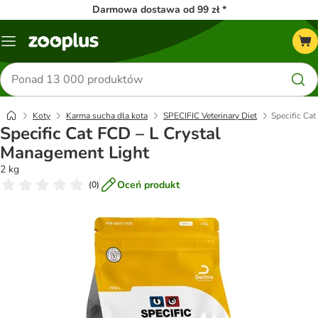
Darmowa dostawa od 99 zł *
Menu
Szukaj
produktów
Koty
Karma sucha dla kota
SPECIFIC Veterinary Diet
Specific Ca
Specific Cat FCD – L Crystal
Management Light
2 kg
Oceń produkt
(
0
)