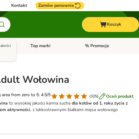
Kontakt
Zamów ponownie
Koszyk
Top marki
% Promocje
akości
yka
u kategorii: Ptaki
Otwórz menu kategorii: Konie
Otwórz menu kategorii: Top m
Adult Wołowina
g area from zero to 5: 4.5/5
Oceń produkt
(
325
)
wina
to wysokiej jakości karma sucha
dla kotów od 1. roku życia z
em aktywności
, z lekkostrawnymi białkami mięsa wołowego
▼