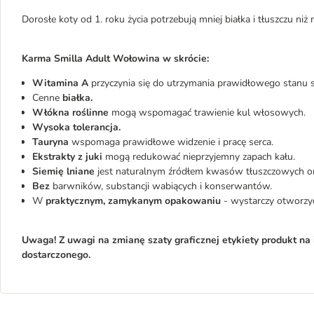
Dorosłe koty od 1. roku życia potrzebują mniej białka i tłuszczu niż
Karma Smilla Adult Wołowina w skrócie:
Witamina A
przyczynia się do utrzymania prawidłowego stanu s
Cenne
białka.
Włókna roślinne
mogą wspomagać trawienie kul włosowych.
Wysoka tolerancja.
Tauryna
wspomaga prawidłowe widzenie i pracę serca.
Ekstrakty z
juki
mogą redukować nieprzyjemny zapach kału.
Siemię lniane
jest naturalnym źródłem kwasów tłuszczowych 
Bez
barwników, substancji wabiących i konserwantów.
W
praktycznym, zamykanym opakowaniu
- wystarczy otworzyć 
Uwaga! Z uwagi na zmianę szaty graficznej etykiety produkt na 
dostarczonego.