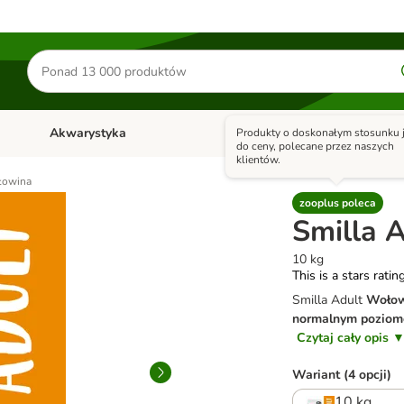
Szukaj
produktów
Akwarystyka
Ptaki
Konie
Produkty o doskonałym stosunku j
y
Otwórz menu kategorii: Małe zwierzęta
Otwórz menu kategorii: Akwaryst
Otwórz men
do ceny, polecane przez naszych
klientów.
łowina
zooplus poleca
Smilla 
10 kg
This is a stars ratin
Smilla Adult
Woło
normalnym poziom
Czytaj cały opis 
Wariant (4 opcji)
10 kg