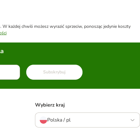
W każdej chwili możesz wyrazić sprzeciw, ponosząc jedynie koszty
ości
la
Subskrybuj
Wybierz kraj
Polska / pl