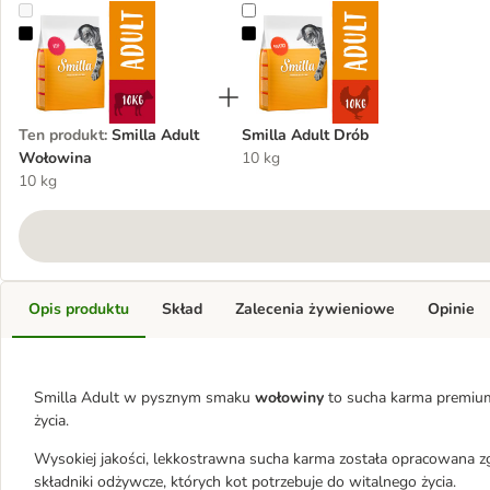
Smilla Adult Wołowina
Smilla Adult Drób
Ten produkt
:
Smilla Adult
Smilla Adult Drób
Wołowina
10 kg
10 kg
Opis produktu
Skład
Zalecenia żywieniowe
Opinie
Smilla Adult w pysznym smaku
wołowiny
to sucha karma premium,
życia.
Wysokiej jakości, lekkostrawna sucha karma została opracowana z
składniki odżywcze, których kot potrzebuje do witalnego życia.