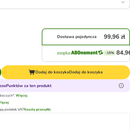
99,96 zł
Dostawa pojedyncza
84,96
-15%
Dodaj do koszyka
Dodaj do koszyka
zooPunktów za ten produkt
oboczych*.
Więcej
ięcej
ają podatek VAT
Koszty przesyłki
.