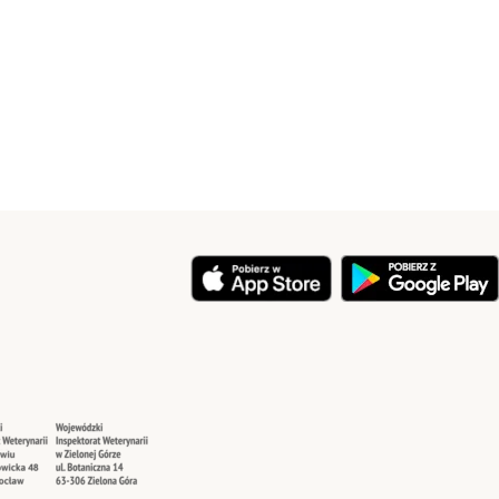
y
Security
Security