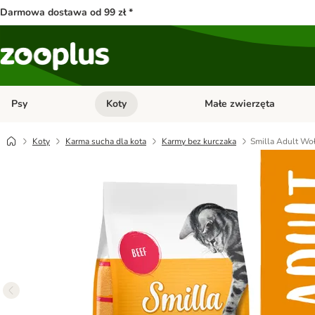
Darmowa dostawa od 99 zł *
Psy
Koty
Małe zwierzęta
Otwórz menu kategorii: Psy
Otwórz menu kategorii: Kot
Koty
Karma sucha dla kota
Karmy bez kurczaka
Smilla Adult Wo