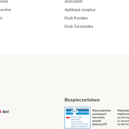
onisk
zooOutlet
dowców
Aplikacja zooplus
ki
Klub Kociaka
Klub Szczeniaka
Bezpieczeństwo
t® Shipping Method
LEN Paczka Shipping Method
DPD Shipping Method
Security
Securit