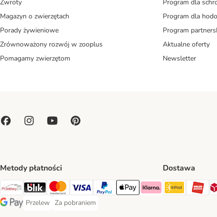
Zwroty
Program dla schr
Magazyn o zwierzętach
Program dla ho
Porady żywieniowe
Program partners
Zrównoważony rozwój w zooplus
Aktualne oferty
Pomagamy zwierzętom
Newsletter
Metody płatności
Dostawa
Paczkoma
OR
Przelewy24 Payment Method
Blik Payment Method
MasterCard Payment Method
Visa Payment Method
PayPal Payment Method
Apple Pay Payment Method
Klarna Payment Method
Przelew
Za pobraniem
Przelew Payment Method
Za pobraniem Payment Method
Google Pay Payment Method