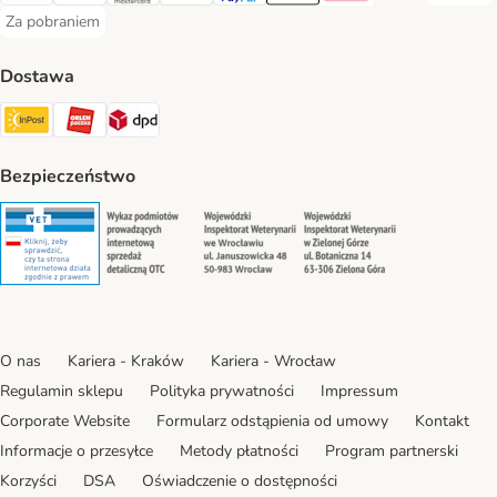
Za pobraniem
Za pobraniem Payment Method
Dostawa
Paczkomat® Shipping Method
ORLEN Paczka Shipping Method
DPD Shipping Method
Bezpieczeństwo
Security
Security
Security
Security
O nas
Kariera - Kraków
Kariera - Wrocław
Regulamin sklepu
Polityka prywatności
Impressum
Corporate Website
Formularz odstąpienia od umowy
Kontakt
Informacje o przesyłce
Metody płatności
Program partnerski
Korzyści
DSA
Oświadczenie o dostępności