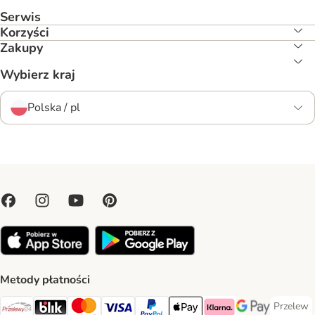
Serwis
Korzyści
Zakupy
Wybierz kraj
Polska / pl
Metody płatności
Przelew
Przelew 
Przelewy24 Payment Method
Blik Payment Method
MasterCard Payment Method
Visa Payment Method
PayPal Payment Method
Apple Pay Payment Method
Klarna Payment Method
Google Pay Paym