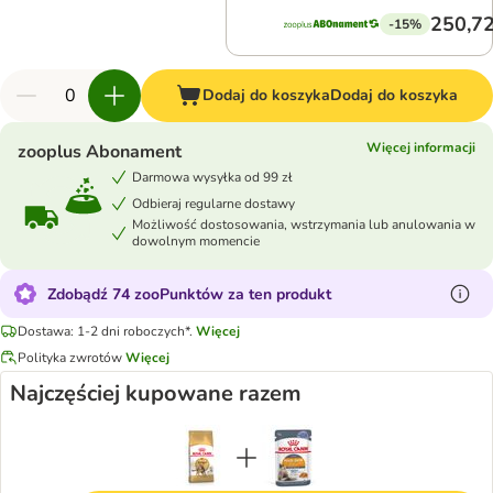
250,72
-15%
Dodaj do koszyka
Dodaj do koszyka
Więcej informacji
zooplus Abonament
Darmowa wysyłka od 99 zł
Odbieraj regularne dostawy
Możliwość dostosowania, wstrzymania lub anulowania w
dowolnym momencie
Zdobądź 74 zooPunktów za ten produkt
Dostawa: 1-2 dni roboczych*.
Więcej
Polityka zwrotów
Więcej
Najczęściej kupowane razem