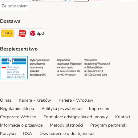
Za pobraniem
Za pobraniem Payment Method
Dostawa
Paczkomat® Shipping Method
ORLEN Paczka Shipping Method
DPD Shipping Method
Bezpieczeństwo
Security
Security
Security
Security
O nas
Kariera - Kraków
Kariera - Wrocław
Regulamin sklepu
Polityka prywatności
Impressum
Corporate Website
Formularz odstąpienia od umowy
Kontakt
Informacje o przesyłce
Metody płatności
Program partnerski
Korzyści
DSA
Oświadczenie o dostępności