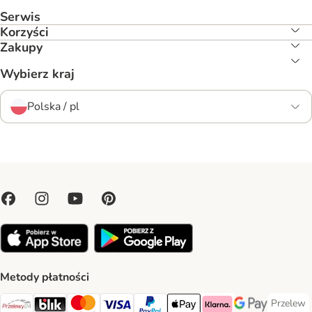
Serwis
Korzyści
Zakupy
Wybierz kraj
Polska / pl
Metody płatności
Przelew
Przelew 
Przelewy24 Payment Method
Blik Payment Method
MasterCard Payment Method
Visa Payment Method
PayPal Payment Method
Apple Pay Payment Method
Klarna Payment Method
Google Pay Paym