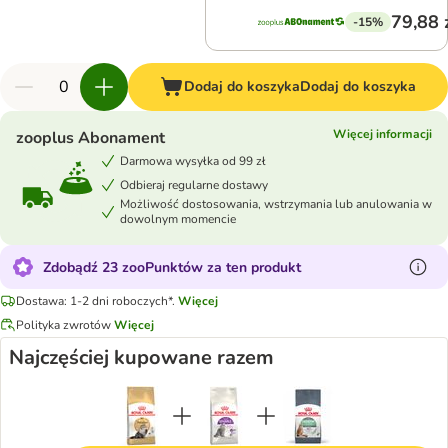
79,88 
-15%
Dodaj do koszyka
Dodaj do koszyka
Więcej informacji
zooplus Abonament
Darmowa wysyłka od 99 zł
Odbieraj regularne dostawy
Możliwość dostosowania, wstrzymania lub anulowania w
dowolnym momencie
Zdobądź 23 zooPunktów za ten produkt
Dostawa: 1-2 dni roboczych*.
Więcej
Polityka zwrotów
Więcej
Najczęściej kupowane razem