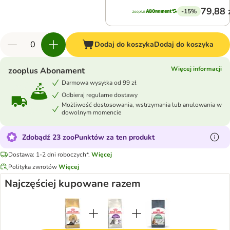
79,88 
-15%
Dodaj do koszyka
Dodaj do koszyka
Więcej informacji
zooplus Abonament
Darmowa wysyłka od 99 zł
Odbieraj regularne dostawy
Możliwość dostosowania, wstrzymania lub anulowania w
dowolnym momencie
Zdobądź 23 zooPunktów za ten produkt
Dostawa: 1-2 dni roboczych*.
Więcej
Polityka zwrotów
Więcej
Najczęściej kupowane razem