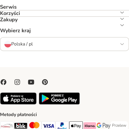
Serwis
Korzyści
Zakupy
Wybierz kraj
Polska / pl
Metody płatności
Przelew
Przelew 
Przelewy24 Payment Method
Blik Payment Method
MasterCard Payment Method
Visa Payment Method
PayPal Payment Method
Apple Pay Payment Method
Klarna Payment Method
Google Pay Paym