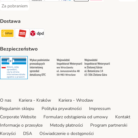
Za pobraniem
Za pobraniem Payment Method
Dostawa
Paczkomat® Shipping Method
ORLEN Paczka Shipping Method
DPD Shipping Method
Bezpieczeństwo
Security
Security
Security
Security
O nas
Kariera - Kraków
Kariera - Wrocław
Regulamin sklepu
Polityka prywatności
Impressum
Corporate Website
Formularz odstąpienia od umowy
Kontakt
Informacje o przesyłce
Metody płatności
Program partnerski
Korzyści
DSA
Oświadczenie o dostępności