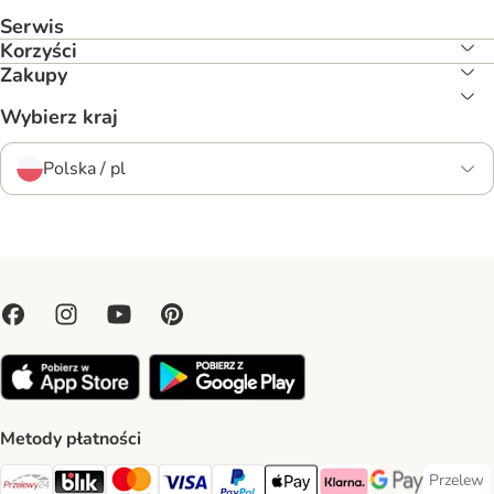
Serwis
Korzyści
Zakupy
Wybierz kraj
Polska / pl
Metody płatności
Przelew
Przelew 
Przelewy24 Payment Method
Blik Payment Method
MasterCard Payment Method
Visa Payment Method
PayPal Payment Method
Apple Pay Payment Method
Klarna Payment Method
Google Pay Paym