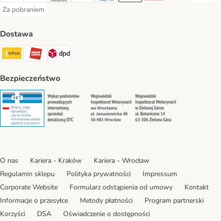
Za pobraniem
Za pobraniem Payment Method
Dostawa
Paczkomat® Shipping Method
ORLEN Paczka Shipping Method
DPD Shipping Method
Bezpieczeństwo
Security
Security
Security
Security
O nas
Kariera - Kraków
Kariera - Wrocław
Regulamin sklepu
Polityka prywatności
Impressum
Corporate Website
Formularz odstąpienia od umowy
Kontakt
Informacje o przesyłce
Metody płatności
Program partnerski
Korzyści
DSA
Oświadczenie o dostępności