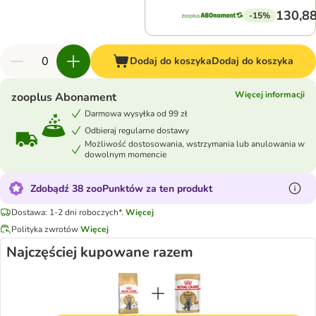
130,88
-15%
Dodaj do koszyka
Dodaj do koszyka
Więcej informacji
zooplus Abonament
Darmowa wysyłka od 99 zł
Odbieraj regularne dostawy
Możliwość dostosowania, wstrzymania lub anulowania w
dowolnym momencie
Zdobądź 38 zooPunktów za ten produkt
Dostawa: 1-2 dni roboczych*.
Więcej
Polityka zwrotów
Więcej
Najczęściej kupowane razem