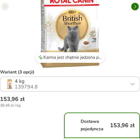
Karma jest chętnie jedzona przez koty, nawet te wybredne.
Wariant (3 opcji)
4 kg
139794.8
153,96 zł
38,48 zł / kg
Dostawa
153,96 zł
pojedyncza