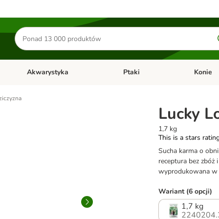
Szukaj
produktów
Akwarystyka
Ptaki
Konie
y
Otwórz menu kategorii: Małe zwierzęta
Otwórz menu kategorii: Akwaryst
Otwórz men
dziczyzna
Lucky Lo
1,7 kg
This is a stars ratin
Sucha karma o obniż
receptura bez zbóż 
wyprodukowana w A
Wariant (6 opcji)
1,7 kg
2240204.