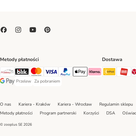
Metody płatności
Dostawa
Paczkoma
OR
Przelewy24 Payment Method
Blik Payment Method
MasterCard Payment Method
Visa Payment Method
PayPal Payment Method
Apple Pay Payment Method
Klarna Payment Method
Przelew
Za pobraniem
Przelew Payment Method
Za pobraniem Payment Method
Google Pay Payment Method
O nas
Kariera - Kraków
Kariera - Wrocław
Regulamin sklepu
Metody płatności
Program partnerski
Korzyści
DSA
Oświad
© zooplus SE
2026