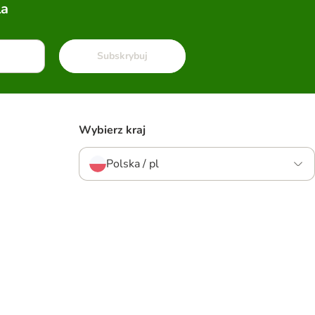
la
Subskrybuj
Wybierz kraj
Polska / pl