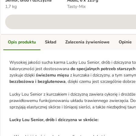
Senior, drób i dziczyzna
Adult, 6 x 125 g
1,7 kg
Tasty-Mix
Opis produktu
Skład
Zalecenia żywieniowe
Opinie
Wysokiej jakości sucha karma Lucky Lou Senior, drób i dziczyzna 
kaloryczności jest dostosowana
do specjalnych potrzeb starszych
zyskuje dzięki
świeżemu mięsu
z kurczaka i dziczyzny, a tym samy
bezzbożowa i bezglutenowa
, dzięki czemu jest szczególnie dobrz
Lucky Lou Senior z kurczakiem i dziczyzną zawiera cykorię i drożdże
prawidłowemu funkcjonowaniu układu trawiennego zwierzęcia. Dos
sprzyjają elastycznej skórze i lśniącej sierści, a także niezbędnej 
Lucky Lou Senior, drób i dziczyzna w skrócie: