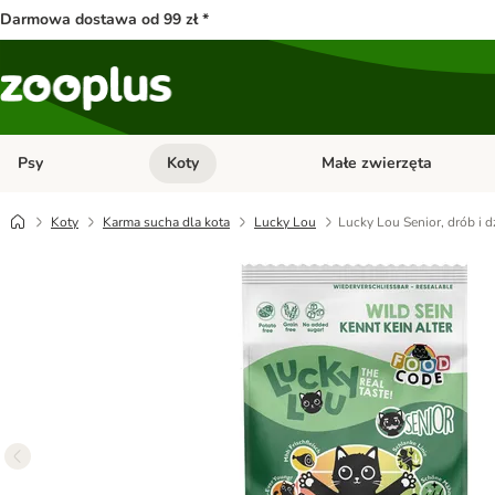
Darmowa dostawa od 99 zł *
Psy
Koty
Małe zwierzęta
Otwórz menu kategorii: Psy
Otwórz menu kategorii: Kot
Koty
Karma sucha dla kota
Lucky Lou
Lucky Lou Senior, drób i 