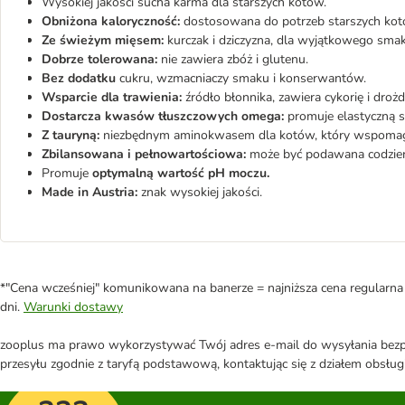
Wysokiej jakości sucha karma dla starszych kotów.
Obniżona kaloryczność:
dostosowana do potrzeb starszych kotó
Ze świeżym mięsem:
kurczak i dziczyzna, dla wyjątkowego smak
Dobrze tolerowana:
nie zawiera zbóż i glutenu.
Bez dodatku
cukru, wzmacniaczy smaku i konserwantów.
Wsparcie dla trawienia:
źródło błonnika, zawiera cykorię i droż
Dostarcza kwasów tłuszczowych omega:
promuje elastyczną sk
Z tauryną:
niezbędnym aminokwasem dla kotów, który wspomag
Zbilansowana i pełnowartościowa:
może być podawana codzien
Promuje
optymalną wartość pH moczu.
Made in Austria:
znak wysokiej jakości.
*"Cena wcześniej" komunikowana na banerze = najniższa cena regularna 
dni.
Warunki dostawy
zooplus ma prawo wykorzystywać Twój adres e-mail do wysyłania bezpo
przesyłu zgodnie z taryfą podstawową, kontaktując się z działem obsługi