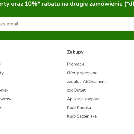
ty oraz 10%* rabatu na drugie zamówienie (*d
Zakupy
i
Promocje
ty
Oferty specjalne
zooplus ABOnament
onisk
zooOutlet
dowców
Aplikacja zooplus
ki
Klub Kociaka
Klub Szczeniaka