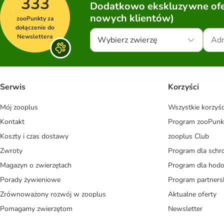
333
Dodatkowo ekskluzywne ofer
nowych klientów)
zooPunkty za
dołączenie do
Newslettera
Wybierz zwierzę
Serwis
Korzyści
Mój zooplus
Wszystkie korzyśc
Kontakt
Program zooPunk
Koszty i czas dostawy
zooplus Club
Zwroty
Program dla schr
Magazyn o zwierzętach
Program dla ho
Porady żywieniowe
Program partners
Zrównoważony rozwój w zooplus
Aktualne oferty
Pomagamy zwierzętom
Newsletter