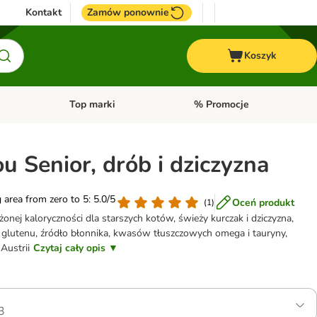
Kontakt
Zamów ponownie
Koszyk
Top marki
% Promocje
yka
u kategorii: Ptaki
Otwórz menu kategorii: Konie
Otwórz menu kategorii: Top m
u Senior, drób i dziczyzna
g area from zero to 5: 5.0/5
Oceń produkt
(
1
)
onej kaloryczności dla starszych kotów, świeży kurczak i dziczyzna,
i glutenu, źródło błonnika, kwasów tłuszczowych omega i tauryny,
ustrii
Czytaj cały opis ▼
3