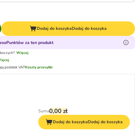
Dodaj do koszyka
Dodaj do koszyka
zooPunktów za ten produkt
oboczych*.
Więcej
ięcej
ają podatek VAT
Koszty przesyłki
.
0,00 zł
Suma
Dodaj do koszyka
Dodaj do koszyka