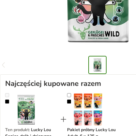
Najczęściej kupowane razem
Lucky Lou Senior, drób i dziczyzna
Pakiet próbny Lucky Lou Adult, 6 
Ten produkt
:
Lucky Lou
Pakiet próbny Lucky Lou