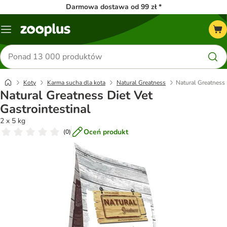
Darmowa dostawa od 99 zł *
Menu
Szukaj
produktów
Koty
Karma sucha dla kota
Natural Greatness
Natural Greatness 
Natural Greatness Diet Vet
Gastrointestinal
2 x 5 kg
Oceń produkt
(
0
)