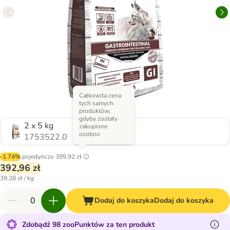
Całkowita cena
tych samych
produktów,
gdyby zostały
2 x 5 kg
zakupione
osobno
1753522.0
-1.74%
pojedynczo
399,92 zł
392,96 zł
39,28 zł / kg
Dodaj do koszyka
Dodaj do koszyka
Zdobądź 98 zooPunktów za ten produkt