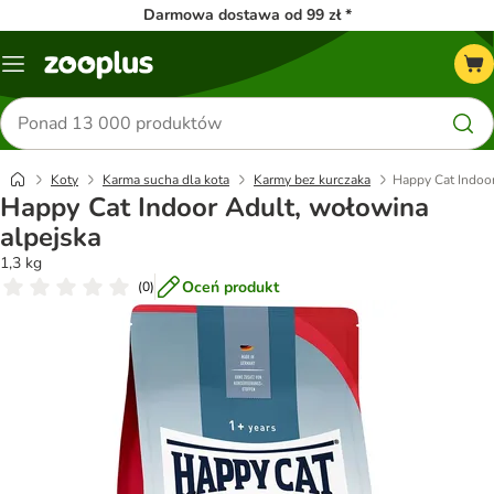
Darmowa dostawa od 99 zł *
Menu
Szukaj
produktów
Koty
Karma sucha dla kota
Karmy bez kurczaka
Happy Cat Indoor
Happy Cat Indoor Adult, wołowina
alpejska
1,3 kg
Oceń produkt
(
0
)