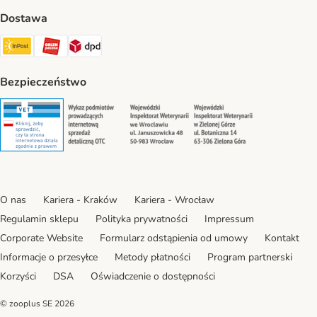
Dostawa
Paczkomat® Shipping Method
ORLEN Paczka Shipping Method
DPD Shipping Method
Bezpieczeństwo
Security
Security
Security
Security
O nas
Kariera - Kraków
Kariera - Wrocław
Regulamin sklepu
Polityka prywatności
Impressum
Corporate Website
Formularz odstąpienia od umowy
Kontakt
Informacje o przesyłce
Metody płatności
Program partnerski
Korzyści
DSA
Oświadczenie o dostępności
© zooplus SE
2026