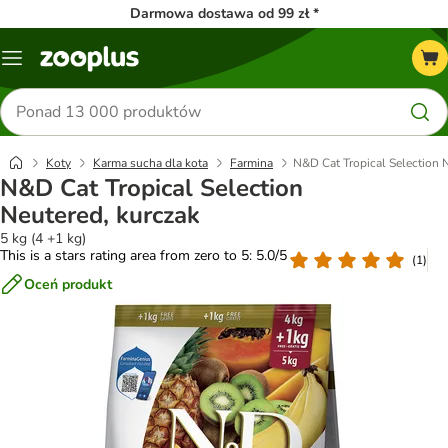
Darmowa dostawa od 99 zł *
Menu
Szukaj
produktów
Koty
Karma sucha dla kota
Farmina
N&D Cat Tropical Selection 
N&D Cat Tropical Selection
Neutered, kurczak
5 kg (4 +1 kg)
This is a stars rating area from zero to 5: 5.0/5
(
1
)
Oceń produkt