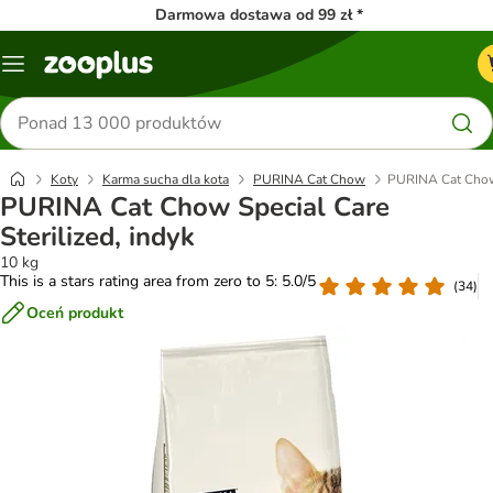
Darmowa dostawa od 99 zł *
Menu
Szukaj
produktów
Koty
Karma sucha dla kota
PURINA Cat Chow
PURINA Cat Chow S
PURINA Cat Chow Special Care
Sterilized, indyk
10 kg
This is a stars rating area from zero to 5: 5.0/5
(
34
)
Oceń produkt