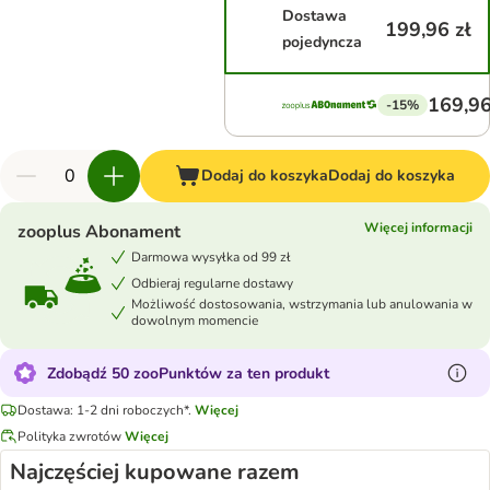
Dostawa
199,96 zł
pojedyncza
169,96
-15%
Dodaj do koszyka
Dodaj do koszyka
Więcej informacji
zooplus Abonament
Darmowa wysyłka od 99 zł
Odbieraj regularne dostawy
Możliwość dostosowania, wstrzymania lub anulowania w
dowolnym momencie
Zdobądź 50 zooPunktów za ten produkt
Dostawa: 1-2 dni roboczych*.
Więcej
Polityka zwrotów
Więcej
Najczęściej kupowane razem