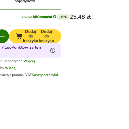
pojedyncza
25,48 zł
-15%
Dodaj
Dodaj
do
do
koszyka
koszyka
 7 zooPunktów za ten
ni roboczych*.
Więcej
tów
Więcej
awierają podatek VAT
Koszty przesyłki
.