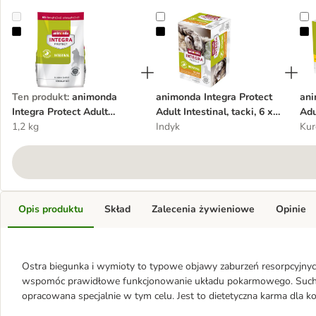
animonda Integra Protect Adult Intestinal
animonda Integra Protect Adult Inte
a
Ten produkt
:
animonda
animonda Integra Protect
ani
Integra Protect Adult
Adult Intestinal, tacki, 6 x
Adu
Intestinal
1,2 kg
100 g
Indyk
Kur
Opis produktu
Skład
Zalecenia żywieniowe
Opinie
Ostra biegunka i wymioty to typowe objawy zaburzeń resorpcyj
wspomóc prawidłowe funkcjonowanie układu pokarmowego. Sucha k
opracowana specjalnie w tym celu. Jest to dietetyczna karma dla k