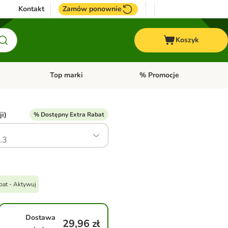
Kontakt
Zamów ponownie
Koszyk
Top marki
% Promocje
yka
u kategorii: Ptaki
Otwórz menu kategorii: Konie
Otwórz menu kategorii: Top m
ji)
% Dostępny Extra Rabat
.3
bat - Aktywuj
Dostawa
29,96 zł