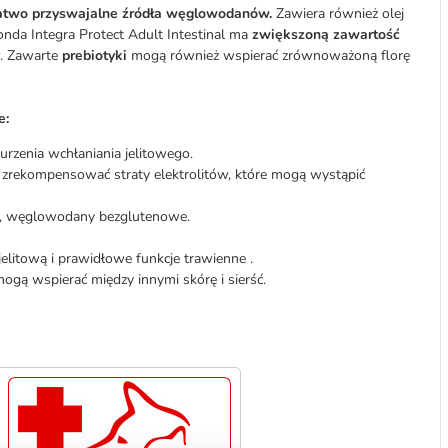
atwo przyswajalne źródła węglowodanów.
Zawiera również olej
nda Integra Protect Adult Intestinal ma
zwiększoną zawartość
w. Zawarte
prebiotyki
mogą również wspierać zrównoważoną florę
e:
rzenia wchłaniania jelitowego.
y zrekompensować straty elektrolitów, które mogą wystąpić
w, węglowodany bezglutenowe.
elitową i prawidłowe funkcje trawienne .
gą wspierać między innymi skórę i sierść.