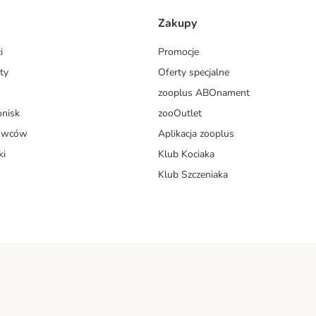
Zakupy
i
Promocje
ty
Oferty specjalne
zooplus ABOnament
onisk
zooOutlet
dowców
Aplikacja zooplus
ki
Klub Kociaka
Klub Szczeniaka