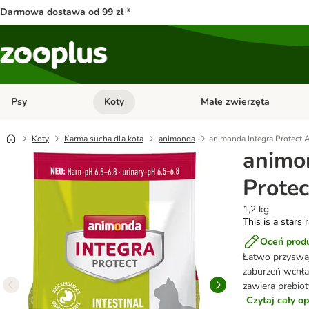
Darmowa dostawa od 99 zł *
Psy
Koty
Małe zwierzęta
Otwórz menu kategorii: Psy
Otwórz menu kategorii: Kot
Koty
Karma sucha dla kota
animonda
animonda Integra Protect A
animo
Protec
1,2 kg
This is a stars 
Oceń prod
Łatwo przyswaj
zaburzeń wchłan
zawiera prebiot
Czytaj cały o