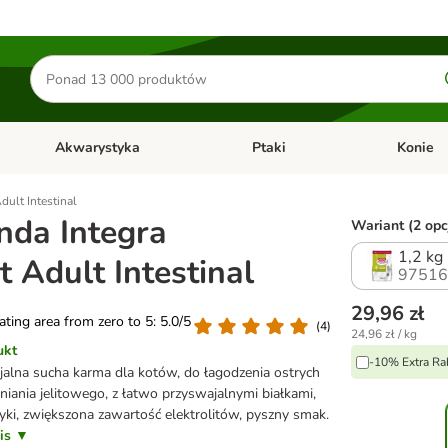
Szukaj
produktów
Akwarystyka
Ptaki
Konie
y
Otwórz menu kategorii: Małe zwierzęta
Otwórz menu kategorii: Akwaryst
Otwórz men
dult Intestinal
nda Integra
Wariant (2 opc
1,2 kg
t Adult Intestinal
97516
29,96 zł
rating area from zero to 5: 5.0/5
(
4
)
24,96 zł / kg
ukt
-10% Extra Ra
alna sucha karma dla kotów, do łagodzenia ostrych
iania jelitowego, z łatwo przyswajalnymi białkami,
yki, zwiększona zawartość elektrolitów, pyszny smak.
pis ▼