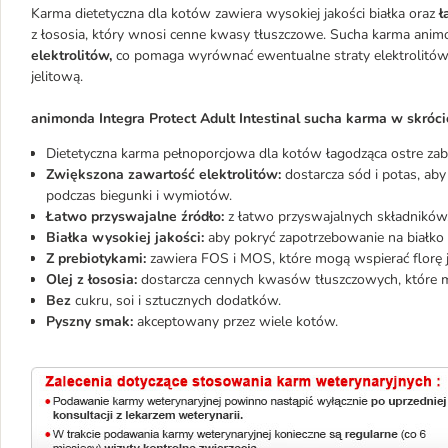
Karma dietetyczna dla kotów zawiera wysokiej jakości białka oraz
ł
z łososia, który wnosi cenne kwasy tłuszczowe. Sucha karma animo
elektrolitów,
co pomaga wyrównać ewentualne straty elektrolitó
jelitową.
animonda Integra Protect Adult Intestinal sucha karma w skróci
Dietetyczna karma pełnoporcjowa dla kotów łagodząca ostre zabu
Zwiększona zawartość elektrolitów:
dostarcza sód i potas, ab
podczas biegunki i wymiotów.
Łatwo przyswajalne źródło:
z łatwo przyswajalnych składnikó
Białka wysokiej jakości:
aby pokryć zapotrzebowanie na białko
Z prebiotykami:
zawiera FOS i MOS, które mogą wspierać florę j
Olej z łososia:
dostarcza cennych kwasów tłuszczowych, które mo
Bez
cukru, soi i sztucznych dodatków.
Pyszny smak:
akceptowany przez wiele kotów.