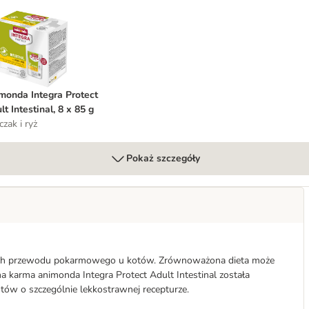
stinal, tacki, 6 x 100 g
nimonda Integra Protect Adult Intestinal, 8 x 85 g
monda Integra Protect
lt Intestinal, 8 x 85 g
czak i ryż
Pokaż szczegóły
nych przewodu pokarmowego u kotów. Zrównoważona dieta może
arma animonda Integra Protect Adult Intestinal została
otów o szczególnie lekkostrawnej recepturze.