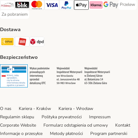
Przelew
Przelew 
Przelewy24 Payment Method
Blik Payment Method
MasterCard Payment Method
Visa Payment Method
PayPal Payment Method
Apple Pay Payment Method
Klarna Payment Method
Google Pay Paym
Za pobraniem
Za pobraniem Payment Method
Dostawa
Paczkomat® Shipping Method
ORLEN Paczka Shipping Method
DPD Shipping Method
Bezpieczeństwo
Security
Security
Security
Security
O nas
Kariera - Kraków
Kariera - Wrocław
Regulamin sklepu
Polityka prywatności
Impressum
Corporate Website
Formularz odstąpienia od umowy
Kontakt
Informacje o przesyłce
Metody płatności
Program partnerski