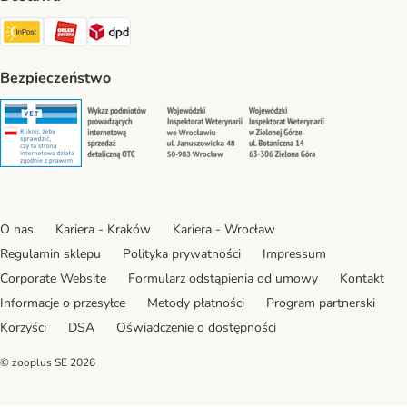
Paczkomat® Shipping Method
ORLEN Paczka Shipping Method
DPD Shipping Method
Bezpieczeństwo
Security
Security
Security
Security
O nas
Kariera - Kraków
Kariera - Wrocław
Regulamin sklepu
Polityka prywatności
Impressum
Corporate Website
Formularz odstąpienia od umowy
Kontakt
Informacje o przesyłce
Metody płatności
Program partnerski
Korzyści
DSA
Oświadczenie o dostępności
© zooplus SE
2026