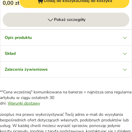
Dodaj do koszyka
Dodaj do koszyka
0,00 zł
Pokaż szczegóły
Opis produktu
Skład
Zalecenia żywieniowe
*"Cena wcześniej" komunikowana na banerze = najniższa cena regularna
artykułu w ciągu ostatnich 30
dni.
Warunki dostawy
zooplus ma prawo wykorzystywać Twój adres e-mail do wysyłania
bezpośrednich ofert dotyczących własnych, podobnych produktów lub
usług. W każdej chwili możesz wyrazić sprzeciw, ponosząc jedynie
koszty przesyłu zgodnie z taryfą podstawową, kontaktując się z działem