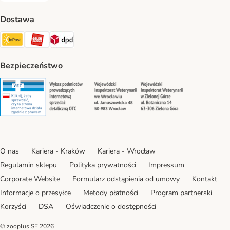
Dostawa
Paczkomat® Shipping Method
ORLEN Paczka Shipping Method
DPD Shipping Method
Bezpieczeństwo
Security
Security
Security
Security
O nas
Kariera - Kraków
Kariera - Wrocław
Regulamin sklepu
Polityka prywatności
Impressum
Corporate Website
Formularz odstąpienia od umowy
Kontakt
Informacje o przesyłce
Metody płatności
Program partnerski
Korzyści
DSA
Oświadczenie o dostępności
© zooplus SE
2026