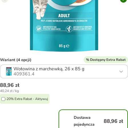
Wariant (4 opcji)
% Dostępny Extra Rabat
Wołowina z marchewką, 26 x 85 g
409361.4
88,96 zł
40,24 zł / kg
-20% Extra Rabat - Aktywuj
Dostawa
88,96 zł
pojedyncza