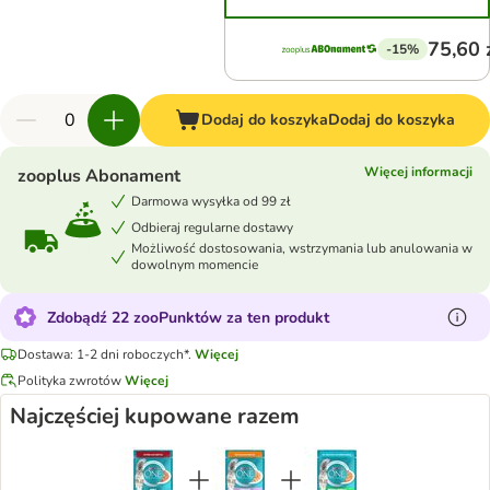
75,60 
-15%
Dodaj do koszyka
Dodaj do koszyka
Więcej informacji
zooplus Abonament
Darmowa wysyłka od 99 zł
Odbieraj regularne dostawy
Możliwość dostosowania, wstrzymania lub anulowania w
dowolnym momencie
Zdobądź 22 zooPunktów za ten produkt
Dostawa: 1-2 dni roboczych*.
Więcej
Polityka zwrotów
Więcej
Najczęściej kupowane razem