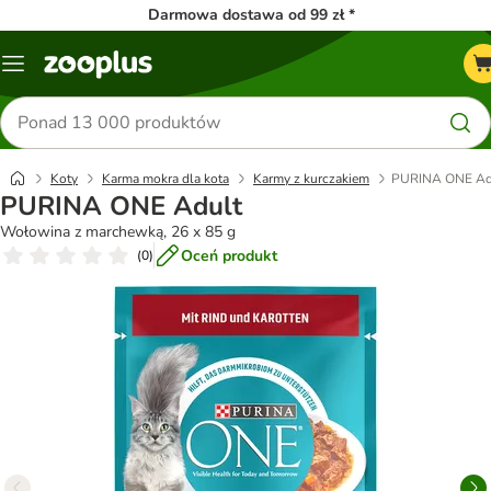
Darmowa dostawa od 99 zł *
Menu
Szukaj
produktów
Koty
Karma mokra dla kota
Karmy z kurczakiem
PURINA ONE Ad
PURINA ONE Adult
Wołowina z marchewką, 26 x 85 g
Oceń produkt
(
0
)