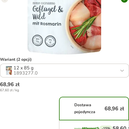
Wariant (2 opcji)
12 x 85 g
1893277.0
68,96 zł
67,60 zł / kg
Dostawa
68,96 zł
pojedyncza
58,60 
-15%