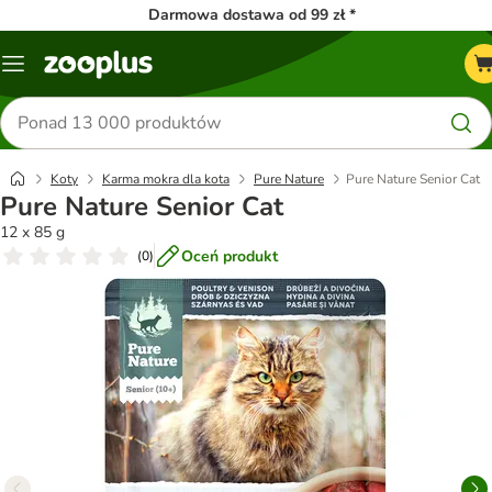
Darmowa dostawa od 99 zł *
Menu
Szukaj
produktów
Koty
Karma mokra dla kota
Pure Nature
Pure Nature Senior Cat
Pure Nature Senior Cat
12 x 85 g
Oceń produkt
(
0
)