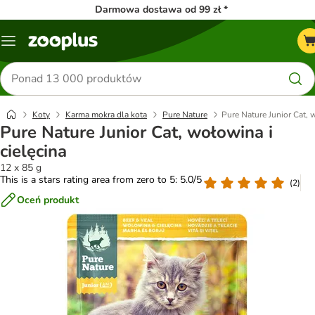
Darmowa dostawa od 99 zł *
Menu
Szukaj
produktów
Koty
Karma mokra dla kota
Pure Nature
Pure Nature Junior Cat, 
Pure Nature Junior Cat, wołowina i
cielęcina
12 x 85 g
This is a stars rating area from zero to 5: 5.0/5
(
2
)
Oceń produkt