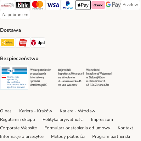
Przelew
Przelew 
Przelewy24 Payment Method
Blik Payment Method
MasterCard Payment Method
Visa Payment Method
PayPal Payment Method
Apple Pay Payment Method
Klarna Payment Method
Google Pay Paym
Za pobraniem
Za pobraniem Payment Method
Dostawa
Paczkomat® Shipping Method
ORLEN Paczka Shipping Method
DPD Shipping Method
Bezpieczeństwo
Security
Security
Security
Security
O nas
Kariera - Kraków
Kariera - Wrocław
Regulamin sklepu
Polityka prywatności
Impressum
Corporate Website
Formularz odstąpienia od umowy
Kontakt
Informacje o przesyłce
Metody płatności
Program partnerski