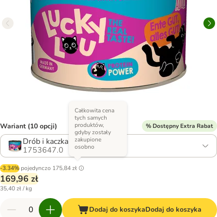
Całkowita cena
tych samych
produktów,
Wariant (10 opcji)
% Dostępny Extra Rabat
gdyby zostały
zakupione
Drób i kaczka
osobno
1753647.0
-3.34%
pojedynczo
175,84 zł
169,96 zł
35,40 zł / kg
Dodaj do koszyka
Dodaj do koszyka