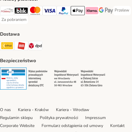
Przelew
Przelew 
Przelewy24 Payment Method
Blik Payment Method
MasterCard Payment Method
Visa Payment Method
PayPal Payment Method
Apple Pay Payment Method
Klarna Payment Method
Google Pay Paym
Za pobraniem
Za pobraniem Payment Method
Dostawa
Paczkomat® Shipping Method
ORLEN Paczka Shipping Method
DPD Shipping Method
Bezpieczeństwo
Security
Security
Security
Security
O nas
Kariera - Kraków
Kariera - Wrocław
Regulamin sklepu
Polityka prywatności
Impressum
Corporate Website
Formularz odstąpienia od umowy
Kontakt