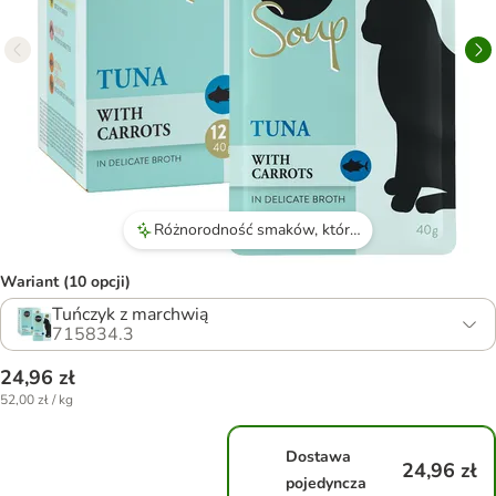
Różnorodność smaków, które koty uwielbiają.
Wariant (10 opcji)
Tuńczyk z marchwią
715834.3
24,96 zł
52,00 zł / kg
Dostawa
24,96 zł
pojedyncza