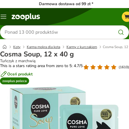
Darmowa dostawa od 99 zł *
Menu
Szukaj
produktów
Koty
Karma mokra dla kota
Karmy z kurczakiem
Cosma Soup, 12 
Cosma Soup, 12 x 40 g
Tuńczyk z marchwią
This is a stars rating area from zero to 5: 4.7/5
(
1610
)
Oceń produkt
zooplus poleca