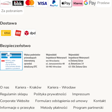
Przelew
Przelew 
Przelewy24 Payment Method
Blik Payment Method
MasterCard Payment Method
Visa Payment Method
PayPal Payment Method
Apple Pay Payment Method
Klarna Payment Method
Google Pay Paym
Za pobraniem
Za pobraniem Payment Method
Dostawa
Paczkomat® Shipping Method
ORLEN Paczka Shipping Method
DPD Shipping Method
Bezpieczeństwo
Security
Security
Security
Security
O nas
Kariera - Kraków
Kariera - Wrocław
Regulamin sklepu
Polityka prywatności
Impressum
Corporate Website
Formularz odstąpienia od umowy
Kontakt
Informacje o przesyłce
Metody płatności
Program partnerski