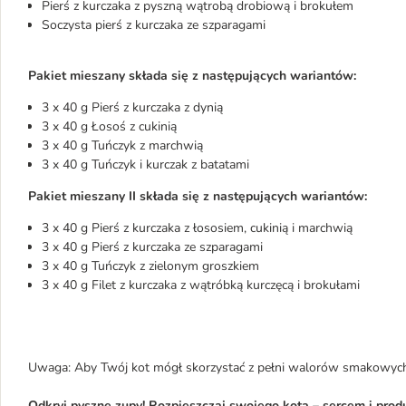
Pierś z kurczaka z pyszną wątrobą drobiową i brokułem
Soczysta pierś z kurczaka ze szparagami
Pakiet mieszany składa się z następujących wariantów:
3 x 40 g Pierś z kurczaka z dynią
3 x 40 g Łosoś z cukinią
3 x 40 g Tuńczyk z marchwią
3 x 40 g Tuńczyk i kurczak z batatami
Pakiet mieszany II składa się z następujących wariantów:
3 x 40 g Pierś z kurczaka z łososiem, cukinią i marchwią
3 x 40 g Pierś z kurczaka ze szparagami
3 x 40 g Tuńczyk z zielonym groszkiem
3 x 40 g Filet z kurczaka z wątróbką kurczęcą i brokułami
Uwaga: Aby Twój kot mógł skorzystać z pełni walorów smakowych,
Odkryj pyszne zupy! Rozpieszczaj swojego kota – sercem i pro