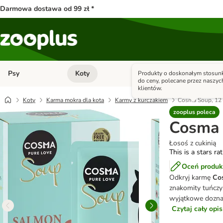
Darmowa dostawa od 99 zł *
Psy
Koty
Małe zwierzęta
Produkty o doskonałym stosunk
Otwórz menu kategorii: Psy
Otwórz menu kategorii: Kot
do ceny, polecane przez naszyc
klientów.
Koty
Karma mokra dla kota
Karmy z kurczakiem
Cosma Soup, 12 
zooplus poleca
Cosma 
Łosoś z cukinią
This is a stars ra
Oceń produk
Odkryj karmę
Co
znakomity tuńczy
wyjątkowe doznan
Czytaj cały opi