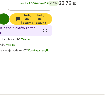
23,76 zł
-15%
Dodaj
Dodaj
do
do
koszyka
koszyka
ź 7 zooPunktów za ten
t
 dni roboczych*.
Więcej
otów
Więcej
zawierają podatek VAT
Koszty przesyłki
.