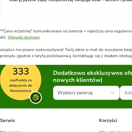
*"Cena wcześniej" komunikowana na banerze = najniższa cena regularna 
dni.
Warunki dostawy
zooplus ma prawo wykorzystywać Twój adres e-mail do wysyłania bezpo
przesyłu zgodnie z taryfą podstawową, kontaktując się z działem obsługi
333
Dodatkowo ekskluzywne ofer
nowych klientów)
zooPunkty za
dołączenie do
Newslettera
Wybierz zwierzę
Serwis
Korzyści