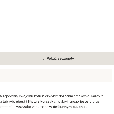
Pokaż szczegóły
ma
zapewnią Twojemu kotu niezwykłe doznania smakowe. Każdy z
 lub ryb:
piersi i filetu z kurczaka
, wykwintnego
łososia
oraz
 batatami – wszystko zanurzone
w delikatnym bulionie
.