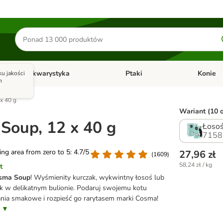
Szukaj
produktów
Akwarystyka
Ptaki
Konie
u jakości
y
Otwórz menu kategorii: Małe zwierzęta
Otwórz menu kategorii: Akwaryst
Otwórz men
h
x 40 g
Wariant (10 o
Soup, 12 x 40 g
Łosoś
7158
ting area from zero to 5: 4.7/5
27,96 zł
(
1609
)
58,24 zł / kg
t
sma Soup
! Wyśmienity kurczak, wykwintny łosoś lub
k w delikatnym bulionie. Podaruj swojemu kotu
ia smakowe i rozpieść go rarytasem marki Cosma!
s ▼