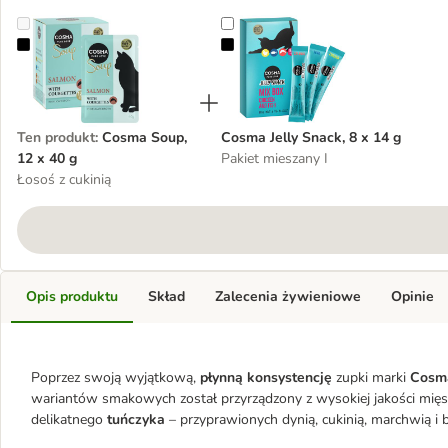
Cosma Soup, 12 x 40 g
Cosma Jelly Snack, 8 x 14 g
Ten produkt
:
Cosma Soup,
Cosma Jelly Snack, 8 x 14 g
12 x 40 g
Pakiet mieszany I
Łosoś z cukinią
Opis produktu
Skład
Zalecenia żywieniowe
Opinie
Poprzez swoją wyjątkową,
płynną konsystencję
zupki marki
Cos
wariantów smakowych został przyrządzony z wysokiej jakości mięsa
delikatnego
tuńczyka
– przyprawionych dynią, cukinią, marchwią i