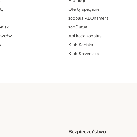
i
Promocje
ty
Oferty specjalne
zooplus ABOnament
onisk
zooOutlet
dowców
Aplikacja zooplus
ki
Klub Kociaka
Klub Szczeniaka
Bezpieczeństwo