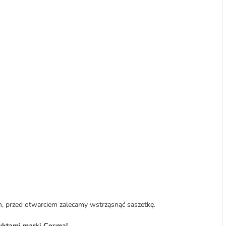
 przed otwarciem zalecamy wstrząsnąć saszetkę.
duktami marki Cosma!