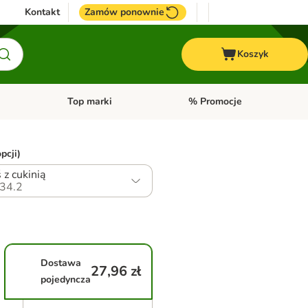
Kontakt
Zamów ponownie
Koszyk
Top marki
% Promocje
yka
u kategorii: Ptaki
Otwórz menu kategorii: Konie
Otwórz menu kategorii: Top m
pcji)
 z cukinią
34.2
Dostawa
27,96 zł
pojedyncza