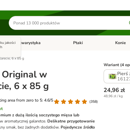
Szukaj
produktów
Akwarystyka
Ptaki
Konie
ku jakości
y
Otwórz menu kategorii: Małe zwierzęta
Otwórz menu kategorii: Akwaryst
Otwórz men
ch
arecie, 6 x 85 g
Wariant (4 opc
Original w
Pierś 
1612
ie, 6 x 85 g
24,96 zł
48,96 zł / kg
ating area from zero to 5: 4.6/5
(
358
)
kt
emium
z dużą ilością soczystego mięsa lub
 w aromatycznej galaretce.
Delikatne przygotowanie
lny smak, bez żadnych dodatków.
Pojedyncze źródło