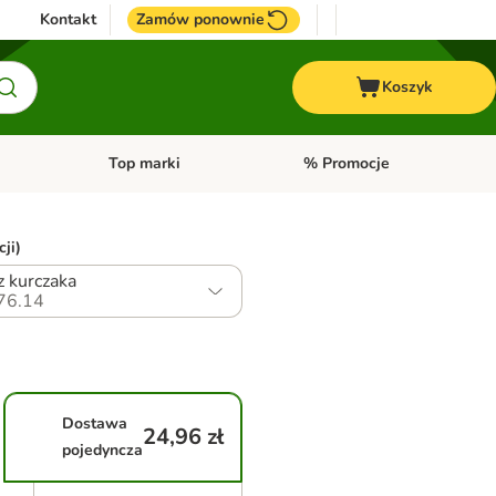
Kontakt
Zamów ponownie
Koszyk
Top marki
% Promocje
yka
u kategorii: Ptaki
Otwórz menu kategorii: Konie
Otwórz menu kategorii: Top m
ji)
z kurczaka
76.14
Dostawa
24,96 zł
pojedyncza