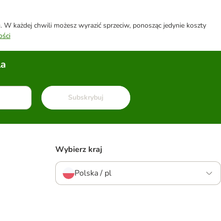
W każdej chwili możesz wyrazić sprzeciw, ponosząc jedynie koszty
ości
la
Subskrybuj
Wybierz kraj
Polska / pl