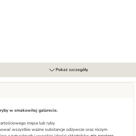
Pokaż szczegóły
 ryby w smakowitej galarecie.
artościowego mięsa lub ryby.
ować wszystkie ważne substancje odżywcze oraz niczym
ca z naturalnych i wysokiej jakości składników
nie zawiera