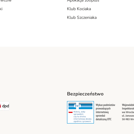
dowców
Aplikacja zooplus
ki
Klub Kociaka
Klub Szczeniaka
Bezpieczeństwo
t® Shipping Method
LEN Paczka Shipping Method
DPD Shipping Method
Security
Securit