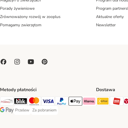
Magazyn o zwierzętach
Program dla ho
Porady żywieniowe
Program partners
Zrównoważony rozwój w zooplus
Aktualne oferty
Pomagamy zwierzętom
Newsletter
Metody płatności
Dostawa
Paczkoma
OR
Przelewy24 Payment Method
Blik Payment Method
MasterCard Payment Method
Visa Payment Method
PayPal Payment Method
Apple Pay Payment Method
Klarna Payment Method
Przelew
Za pobraniem
Przelew Payment Method
Za pobraniem Payment Method
Google Pay Payment Method