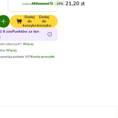
21,20 zł
-15%
Dodaj
Dodaj
do
do
koszyka
koszyka
ź 6 zooPunktów za ten
t
dni roboczych*.
Więcej
otów
Więcej
zawierają podatek VAT
Koszty przesyłki
.