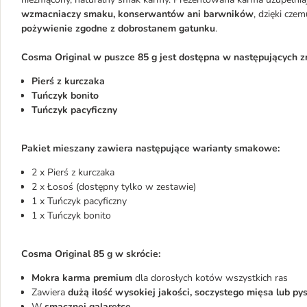
wzmacniaczy smaku, konserwantów ani barwników
, dzięki cz
pożywienie zgodne z dobrostanem gatunku
.
Cosma Original w puszce 85 g jest dostępna w następujących z
Pierś z kurczaka
Tuńczyk bonito
Tuńczyk pacyficzny
Pakiet mieszany zawiera następujące warianty smakowe:
2 x Pierś z kurczaka
2 x Łosoś (dostępny tylko w zestawie)
1 x Tuńczyk pacyficzny
1 x Tuńczyk bonito
Cosma Original 85 g w skrócie:
Mokra karma premium
dla dorosłych kotów wszystkich ras
Zawiera
dużą ilość wysokiej jakości, soczystego mięsa lub pys
W
smacznej galaretce