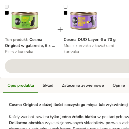
Cosma Original w galarecie, 6 x 85 g
Cosma DUO Layer, 6 x 70 g
Ten produkt
:
Cosma
Cosma DUO Layer, 6 x 70 g
Original w galarecie, 6 x 85
Mus z kurczaka z kawałkami
g
Pierś z kurczaka
kurczaka
Opis produktu
Skład
Zalecenia żywieniowe
Opinie
Cosma Original z dużej ilości soczystego mięsa lub wykwintnej
Każdy wariant zawiera
tylko jedno źródło białka
w postaci pełnow
Delikatna obróbka
wyselekcjonowanych składników pozwala zach
niezmącony, naturalny smak karmy. Prezentowana karma uzupełniają