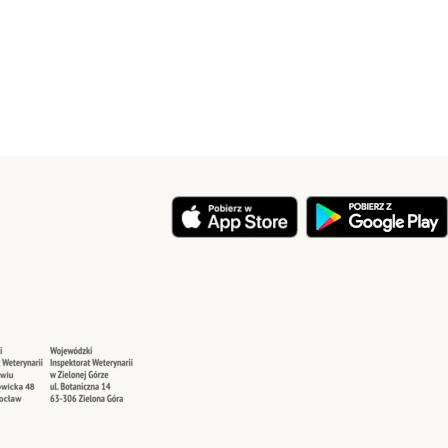
y
Security
Security