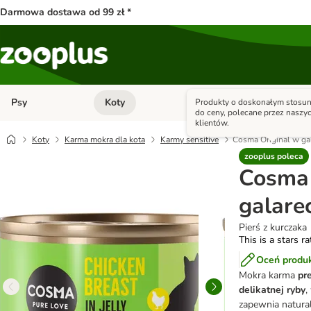
Darmowa dostawa od 99 zł *
Psy
Koty
Małe zwierzęta
Produkty o doskonałym stosun
Otwórz menu kategorii: Psy
Otwórz menu kategorii: Kot
do ceny, polecane przez naszy
klientów.
Koty
Karma mokra dla kota
Karmy sensitive
Cosma Original w gal
zooplus poleca
Cosma 
galarec
Pierś z kurczaka
This is a stars r
Oceń produ
Mokra karma
pr
delikatnej ryby
,
zapewnia natura