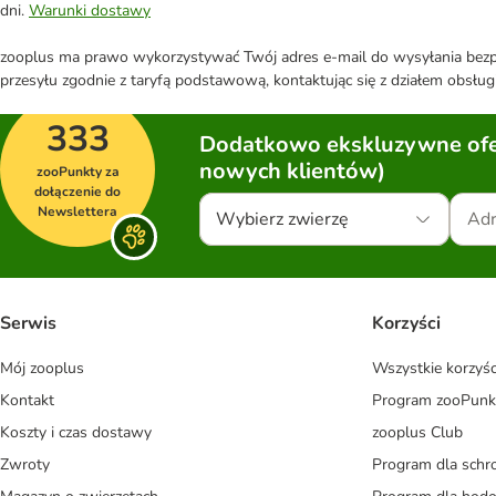
dni.
Warunki dostawy
zooplus ma prawo wykorzystywać Twój adres e-mail do wysyłania bezpo
przesyłu zgodnie z taryfą podstawową, kontaktując się z działem obsługi
333
Dodatkowo ekskluzywne ofer
nowych klientów)
zooPunkty za
dołączenie do
Newslettera
Wybierz zwierzę
Serwis
Korzyści
Mój zooplus
Wszystkie korzyśc
Kontakt
Program zooPunk
Koszty i czas dostawy
zooplus Club
Zwroty
Program dla schr