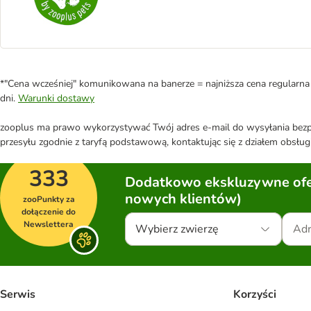
*"Cena wcześniej" komunikowana na banerze = najniższa cena regularna 
dni.
Warunki dostawy
zooplus ma prawo wykorzystywać Twój adres e-mail do wysyłania bezpo
przesyłu zgodnie z taryfą podstawową, kontaktując się z działem obsługi
333
Dodatkowo ekskluzywne ofer
nowych klientów)
zooPunkty za
dołączenie do
Newslettera
Wybierz zwierzę
Serwis
Korzyści