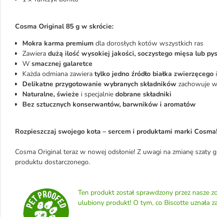
Cosma Original 85 g w skrócie:
Mokra karma premium
dla dorosłych kotów wszystkich ras
Zawiera
dużą ilość wysokiej jakości, soczystego mięsa lub pys
W
smacznej galaretce
Każda odmiana zawiera
tylko jedno źródło białka zwierzęcego
i
Delikatne przygotowanie wybranych składników
zachowuje ws
Naturalne, świeże
i specjalnie
dobrane składniki
Bez sztucznych konserwantów, barwników i aromatów
Rozpieszczaj swojego kota – sercem i produktami marki Cosma
Cosma Original teraz w nowej odsłonie! Z uwagi na zmianę szaty gr
produktu dostarczonego.
Ten produkt został sprawdzony przez nasze zo
ulubiony produkt! O tym, co Biscotte uznała z