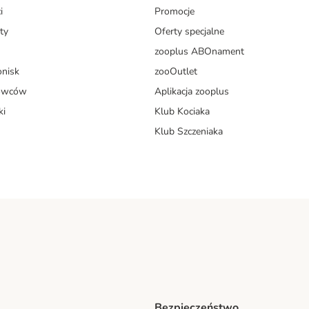
i
Promocje
ty
Oferty specjalne
zooplus ABOnament
onisk
zooOutlet
dowców
Aplikacja zooplus
ki
Klub Kociaka
Klub Szczeniaka
Bezpieczeństwo