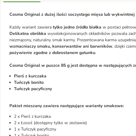
Cosma Original z dużej ilości soczystego mięsa lub wykwintnej
Każdy wariant zawiera
tylko jedno źródło białka
w postaci pełnow
Delikatna obróbka
wyselekcjonowanych składników pozwala zach
niezmącony, naturalny smak karmy. Prezentowana karma uzupełniają
wzmacniaczy smaku, konserwantów ani barwników
, dzięki cz
pożywienie zgodne z dobrostanem gatunku
.
Cosma Original w puszce 85 g jest dostępna w następujących z
Pierś z kurczaka
Tuńczyk bonito
Tuńczyk pacyficzny
Pakiet mieszany zawiera następujące warianty smakowe:
2 x Pierś z kurczaka
2 x Łosoś (dostępny tylko w zestawie)
1 x Tuńczyk pacyficzny
1 x Tuńczyk bonito