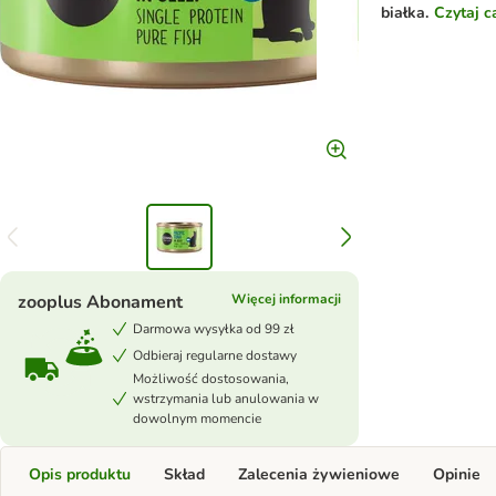
białka.
Czytaj c
zooplus Abonament
Więcej informacji
Darmowa wysyłka od 99 zł
Odbieraj regularne dostawy
Możliwość dostosowania,
wstrzymania lub anulowania w
dowolnym momencie
Opis produktu
Skład
Zalecenia żywieniowe
Opinie