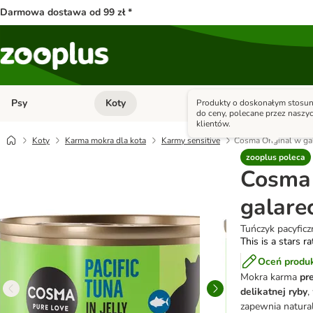
Darmowa dostawa od 99 zł *
Psy
Koty
Małe zwierzęta
Produkty o doskonałym stosun
Otwórz menu kategorii: Psy
Otwórz menu kategorii: Kot
do ceny, polecane przez naszy
klientów.
Koty
Karma mokra dla kota
Karmy sensitive
Cosma Original w gal
zooplus poleca
Cosma 
galarec
Tuńczyk pacyficz
This is a stars r
Oceń produ
Mokra karma
pr
delikatnej ryby
,
zapewnia natura