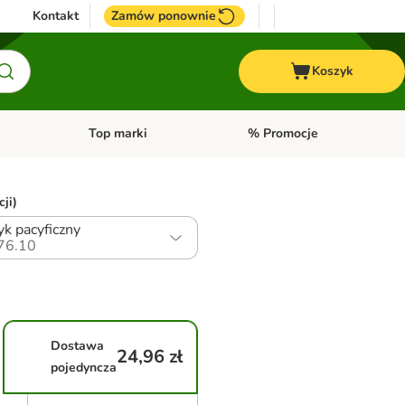
Kontakt
Zamów ponownie
Koszyk
Top marki
% Promocje
yka
u kategorii: Ptaki
Otwórz menu kategorii: Konie
Otwórz menu kategorii: Top m
ji)
yk pacyficzny
76.10
Dostawa
24,96 zł
pojedyncza