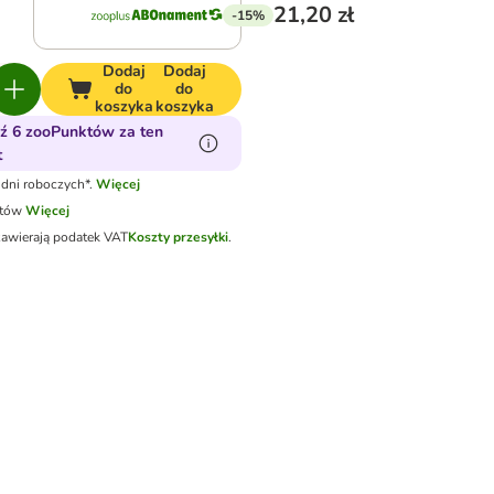
21,20 zł
-15%
Dodaj
Dodaj
do
do
koszyka
koszyka
ź 6 zooPunktów za ten
t
dni roboczych*.
Więcej
otów
Więcej
zawierają podatek VAT
Koszty przesyłki
.