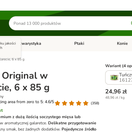
Szukaj
produktów
Akwarystyka
Ptaki
Konie
ku jakości
y
Otwórz menu kategorii: Małe zwierzęta
Otwórz menu kategorii: Akwaryst
Otwórz men
ch
arecie, 6 x 85 g
Wariant (4 opc
Original w
Tuńcz
1612
ie, 6 x 85 g
24,96 zł
ny
48,96 zł / kg
ating area from zero to 5: 4.6/5
(
358
)
kt
emium
z dużą ilością soczystego mięsa lub
 w aromatycznej galaretce.
Delikatne przygotowanie
lny smak, bez żadnych dodatków.
Pojedyncze źródło