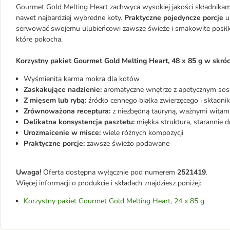
Gourmet Gold Melting Heart zachwyca wysokiej jakości składnikam
nawet najbardziej wybredne koty.
Praktyczne pojedyncze porcje
u
serwować swojemu ulubieńcowi zawsze świeże i smakowite posiłki
które pokocha.
Korzystny pakiet Gourmet Gold Melting Heart, 48 x 85 g w skróc
Wyśmienita karma mokra dla kotów
Zaskakujące nadzienie:
aromatyczne wnętrze z apetycznym sos
Z mięsem lub rybą:
źródło cennego białka zwierzęcego i składn
Zrównoważona receptura:
z niezbędną tauryną, ważnymi witam
Delikatna konsystencja pasztetu:
miękka struktura, starannie
Urozmaicenie w misce:
wiele różnych kompozycji
Praktyczne porcje:
zawsze świeżo podawane
Uwaga!
Oferta dostępna wyłącznie pod numerem
2521419
.
Więcej informacji o produkcie i składach znajdziesz poniżej:
Korzystny pakiet Gourmet Gold Melting Heart, 24 x 85 g