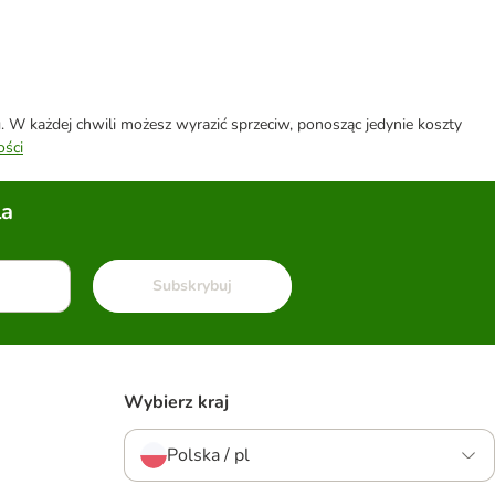
W każdej chwili możesz wyrazić sprzeciw, ponosząc jedynie koszty
ości
la
Subskrybuj
Wybierz kraj
Polska / pl