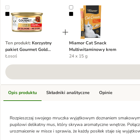
Korzystny pakiet Gourmet Gold Melting Heart, 48 x 85 g
Miamor Cat Snack Multiwitamino
Ten produkt
:
Korzystny
Miamor Cat Snack
pakiet Gourmet Gold
Multiwitaminowy krem
Melting Heart, 48 x 85 g
Łosoś
24 x 15 g
Opis produktu
Składniki analityczne
Opinie
Rozpieszczaj swojego mruczka wyjątkowym doznaniem smakowym: 
pupilowi delikatny mus, który skrywa aromatyczne wnętrze. Połąc
urozmaicenie w misce i sprawia, że każdy posiłek staje się wyjąt