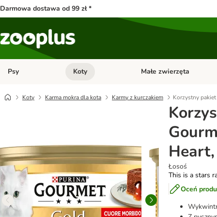
Darmowa dostawa od 99 zł *
Psy
Koty
Małe zwierzęta
Otwórz menu kategorii: Psy
Otwórz menu kategorii: Kot
Koty
Karma mokra dla kota
Karmy z kurczakiem
Korzystny pakiet
Korzys
Gourme
Heart,
Łosoś
This is a stars r
Oceń produ
Wykwintn
Z pyszny