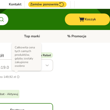
Kontakt
Zamów ponownie
Koszyk
Top marki
% Promocje
yka
u kategorii: Ptaki
Otwórz menu kategorii: Konie
Otwórz menu kategorii: Top m
Całkowita cena
tych samych
produktów,
ji)
% Dostępny Extra Rabat
gdyby zostały
zakupione
osobno
19.0
zo
149,92 zł
bat - Aktywuj