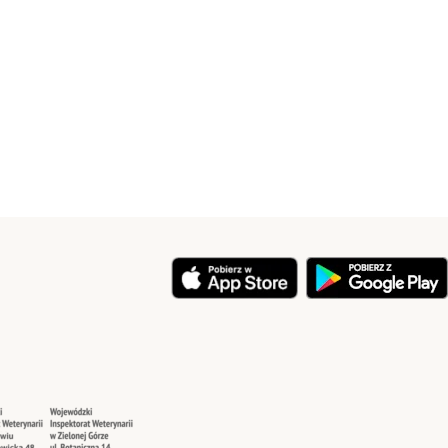
y
Security
Security