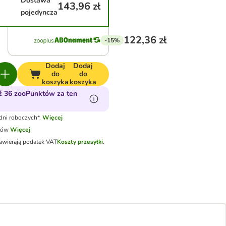
Dostawa
143,96 zł
pojedyncza
122,36 zł
-15%
Dodaj
Dodaj
do
do
koszyka
koszyka
 36 zooPunktów za ten
dni roboczych*.
Więcej
tów
Więcej
awierają podatek VAT
Koszty przesyłki
.