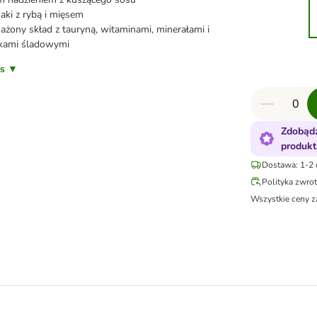
ki z rybą i mięsem
ony skład z tauryną, witaminami, minerałami i
tkami śladowymi
is ▼
Zdobądź
produkt
Dostawa: 1-2 
Polityka zwro
Wszystkie ceny z