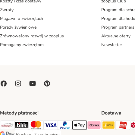
Koszty i czas dostawy
zooplus Club
Zwroty
Program dla schr
Magazyn o zwierzętach
Program dla ho
Porady żywieniowe
Program partners
Zrównoważony rozwój w zooplus
Aktualne oferty
Pomagamy zwierzętom
Newsletter
Metody płatności
Dostawa
Paczkoma
OR
Przelewy24 Payment Method
Blik Payment Method
MasterCard Payment Method
Visa Payment Method
PayPal Payment Method
Apple Pay Payment Method
Klarna Payment Method
Przelew
Za pobraniem