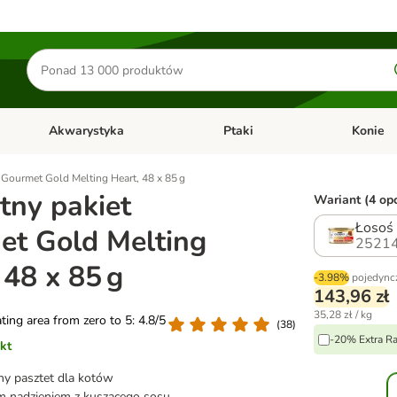
Szukaj
produktów
Akwarystyka
Ptaki
Konie
y
Otwórz menu kategorii: Małe zwierzęta
Otwórz menu kategorii: Akwaryst
Otwórz men
 Gourmet Gold Melting Heart, 48 x 85 g
tny pakiet
Wariant (4 opc
Łosoś
t Gold Melting
25214
 48 x 85 g
-3.98%
pojedync
143,96 zł
35,28 zł / kg
ating area from zero to 5: 4.8/5
(
38
)
-20% Extra Ra
kt
y pasztet dla kotów
m nadzieniem z kuszącego sosu