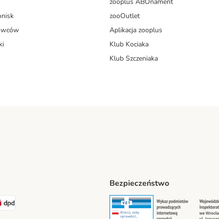
zooplus ABOnament
onisk
zooOutlet
dowców
Aplikacja zooplus
ki
Klub Kociaka
Klub Szczeniaka
Bezpieczeństwo
t® Shipping Method
LEN Paczka Shipping Method
DPD Shipping Method
Security
Securit