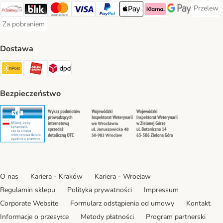
Przelew
Przelew 
Przelewy24 Payment Method
Blik Payment Method
MasterCard Payment Method
Visa Payment Method
PayPal Payment Method
Apple Pay Payment Method
Klarna Payment Method
Google Pay Paym
Za pobraniem
Za pobraniem Payment Method
Dostawa
Paczkomat® Shipping Method
ORLEN Paczka Shipping Method
DPD Shipping Method
Bezpieczeństwo
Security
Security
Security
Security
O nas
Kariera - Kraków
Kariera - Wrocław
Regulamin sklepu
Polityka prywatności
Impressum
Corporate Website
Formularz odstąpienia od umowy
Kontakt
Informacje o przesyłce
Metody płatności
Program partnerski