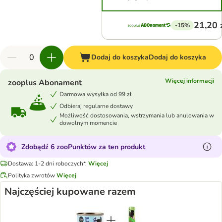
21,20 
-15%
Dodaj do koszyka
Dodaj do koszyka
Więcej informacji
zooplus Abonament
Darmowa wysyłka od 99 zł
Odbieraj regularne dostawy
Możliwość dostosowania, wstrzymania lub anulowania w
dowolnym momencie
Zdobądź 6 zooPunktów za ten produkt
Dostawa: 1-2 dni roboczych*.
Więcej
Polityka zwrotów
Więcej
Najczęściej kupowane razem