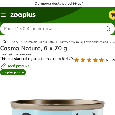
Darmowa dostawa od 99 zł *
Menu
Szukaj
produktów
Koty
Karma mokra dla kota
Karmy o wysokiej zawartości mięsa
C
Cosma Nature, 6 x 70 g
Tuńczyk i jagnięcina
This is a stars rating area from zero to 5: 4.7/5
(
2022
)
Oceń produkt
zooplus poleca