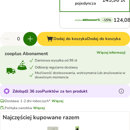
145,96 zł
pojedyncza
124,08
-15%
Dodaj do koszyka
Dodaj do koszyka
Więcej informacji
zooplus Abonament
Darmowa wysyłka od 99 zł
Odbieraj regularne dostawy
Możliwość dostosowania, wstrzymania lub anulowania w
dowolnym momencie
Zdobądź 36 zooPunktów za ten produkt
Dostawa: 1-2 dni roboczych*.
Więcej
Polityka zwrotów
Więcej
Najczęściej kupowane razem