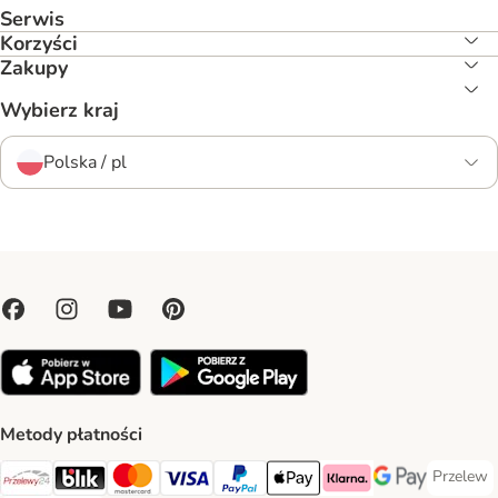
Serwis
Korzyści
Zakupy
Wybierz kraj
Polska / pl
Metody płatności
Przelew
Przelew 
Przelewy24 Payment Method
Blik Payment Method
MasterCard Payment Method
Visa Payment Method
PayPal Payment Method
Apple Pay Payment Method
Klarna Payment Method
Google Pay Paym