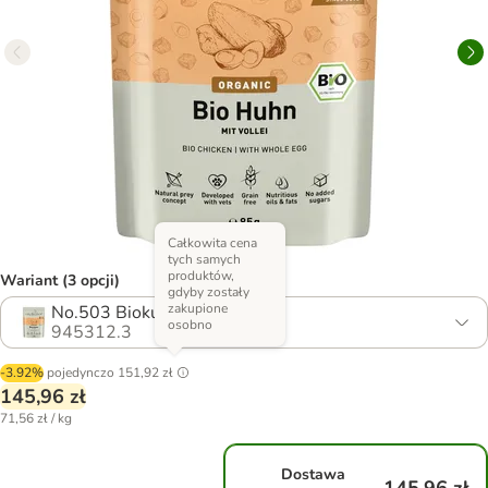
Całkowita cena
tych samych
produktów,
Wariant (3 opcji)
gdyby zostały
zakupione
No.503 Biokurczak
osobno
945312.3
-3.92%
pojedynczo
151,92 zł
145,96 zł
71,56 zł / kg
Dostawa