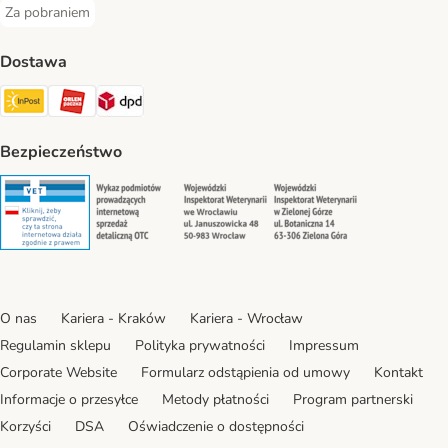
Za pobraniem
Za pobraniem Payment Method
Dostawa
Paczkomat® Shipping Method
ORLEN Paczka Shipping Method
DPD Shipping Method
Bezpieczeństwo
Security
Security
Security
Security
O nas
Kariera - Kraków
Kariera - Wrocław
Regulamin sklepu
Polityka prywatności
Impressum
Corporate Website
Formularz odstąpienia od umowy
Kontakt
Informacje o przesyłce
Metody płatności
Program partnerski
Korzyści
DSA
Oświadczenie o dostępności