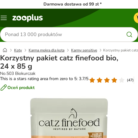
Darmowa dostawa od 99 zł *
Menu
Szukaj
produktów
Koty
Karma mokra dla kota
Karmy sensitive
Korzystny pakiet catz
Korzystny pakiet catz finefood bio,
24 x 85 g
No.503 Biokurczak
This is a stars rating area from zero to 5: 3.7/5
(
47
)
Oceń produkt