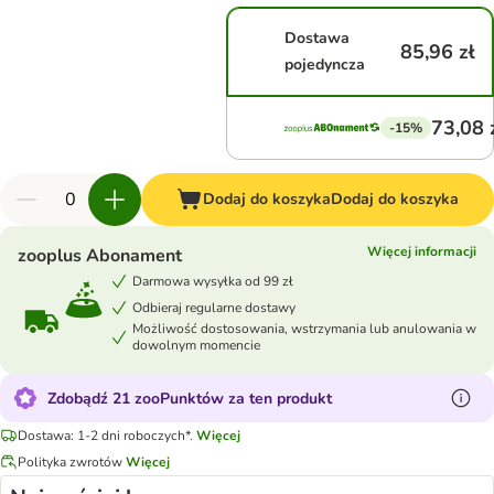
Dostawa
85,96 zł
pojedyncza
73,08 
-15%
Dodaj do koszyka
Dodaj do koszyka
Więcej informacji
zooplus Abonament
Darmowa wysyłka od 99 zł
Odbieraj regularne dostawy
Możliwość dostosowania, wstrzymania lub anulowania w
dowolnym momencie
Zdobądź 21 zooPunktów za ten produkt
Dostawa: 1-2 dni roboczych*.
Więcej
Polityka zwrotów
Więcej