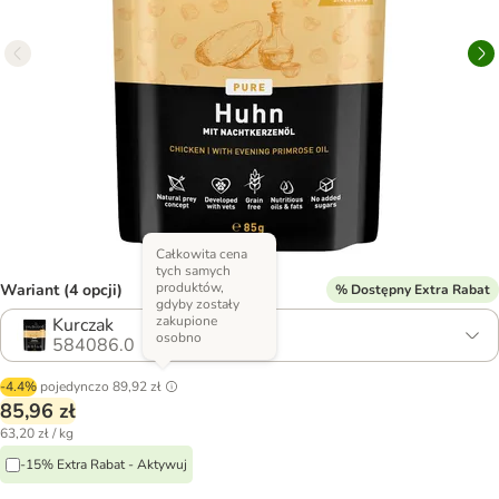
Całkowita cena
tych samych
produktów,
Wariant (4 opcji)
% Dostępny Extra Rabat
gdyby zostały
zakupione
Kurczak
osobno
584086.0
-4.4%
pojedynczo
89,92 zł
85,96 zł
63,20 zł / kg
-15% Extra Rabat - Aktywuj