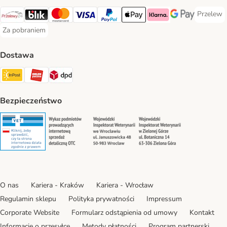
Przelew
Przelew 
Przelewy24 Payment Method
Blik Payment Method
MasterCard Payment Method
Visa Payment Method
PayPal Payment Method
Apple Pay Payment Method
Klarna Payment Method
Google Pay Paym
Za pobraniem
Za pobraniem Payment Method
Dostawa
Paczkomat® Shipping Method
ORLEN Paczka Shipping Method
DPD Shipping Method
Bezpieczeństwo
Security
Security
Security
Security
O nas
Kariera - Kraków
Kariera - Wrocław
Regulamin sklepu
Polityka prywatności
Impressum
Corporate Website
Formularz odstąpienia od umowy
Kontakt
Informacje o przesyłce
Metody płatności
Program partnerski