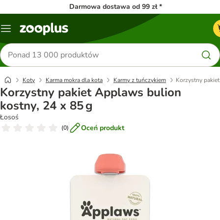
Darmowa dostawa od 99 zł *
Menu
Szukaj
produktów
Koty
Karma mokra dla kota
Karmy z tuńczykiem
Korzystny pakiet
Korzystny pakiet Applaws bulion
kostny, 24 x 85 g
Łosoś
Oceń produkt
(
0
)