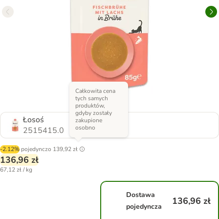
Całkowita cena
tych samych
produktów,
gdyby zostały
Łosoś
zakupione
osobno
2515415.0
-2.12%
pojedynczo
139,92 zł
136,96 zł
67,12 zł / kg
Dostawa
136,96 zł
pojedyncza