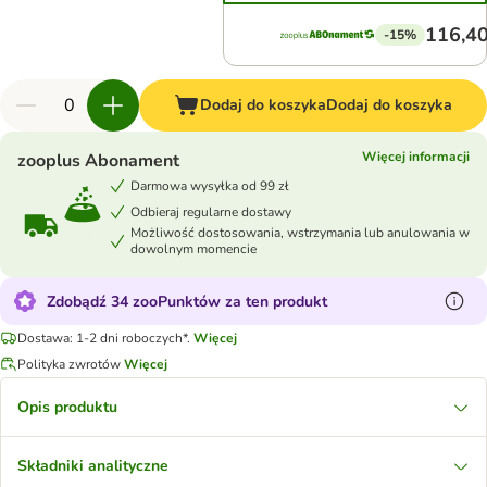
116,40
-15%
Dodaj do koszyka
Dodaj do koszyka
Więcej informacji
zooplus Abonament
Darmowa wysyłka od 99 zł
Odbieraj regularne dostawy
Możliwość dostosowania, wstrzymania lub anulowania w
dowolnym momencie
Zdobądź 34 zooPunktów za ten produkt
Dostawa: 1-2 dni roboczych*.
Więcej
Polityka zwrotów
Więcej
Opis produktu
Składniki analityczne