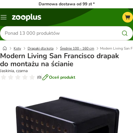
Darmowa dostawa od 99 zł *
Menu
Szukaj
produktów
Koty
Drapaki dla kota
Średnie 100 - 160 cm
Modern Living San F
Modern Living San Francisco drapak
do montażu na ścianie
Jaskinia, czarna
Oceń produkt
(
0
)