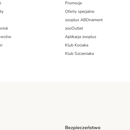
i
Promocje
ty
Oferty specjalne
zooplus ABOnament
onisk
zooOutlet
dowców
Aplikacja zooplus
ki
Klub Kociaka
Klub Szczeniaka
Bezpieczeństwo