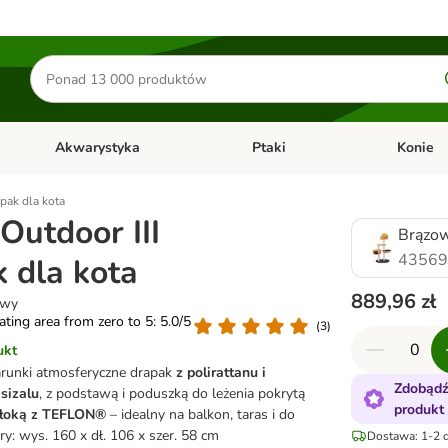
Szukaj
produktów
Akwarystyka
Ptaki
Konie
y
Otwórz menu kategorii: Małe zwierzęta
Otwórz menu kategorii: Akwaryst
Otwórz men
apak dla kota
 Outdoor III
Brązow
43569
 dla kota
889,96 zł
owy
rating area from zero to 5: 5.0/5
(
3
)
ukt
runki atmosferyczne drapak
z polirattanu i
Zdobądź
sizalu
, z podstawą i poduszką do leżenia pokrytą
produkt
łoką z TEFLON®
– idealny na balkon, taras i do
y: wys. 160 x dł. 106 x szer. 58 cm
Dostawa: 1-2 d