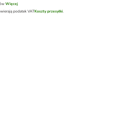
tów
Więcej
awierają podatek VAT
Koszty przesyłki
.