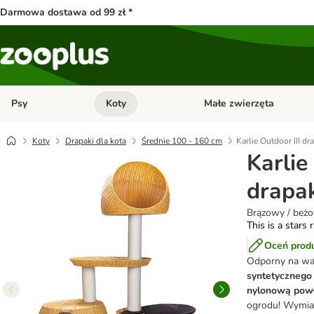
Darmowa dostawa od 99 zł *
Psy
Koty
Małe zwierzęta
Otwórz menu kategorii: Psy
Otwórz menu kategorii: Kot
Koty
Drapaki dla kota
Średnie 100 - 160 cm
Karlie Outdoor III dr
Karlie
drapak
Brązowy / beż
This is a stars 
Oceń prod
Odporny na wa
syntetycznego 
nylonową pow
ogrodu! Wymiar