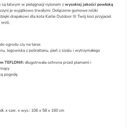
te są łatwym w pielęgnacji nylonem z
wysokiej jakości powłoką
że czyni je wyjątkowo trwałymi. Dołączone gumowe nóżki
ięki drapakowi dla kota Karlie Outdoor III Twój koci przyjaciel
 woli.
do ogrodu czy na taras
u, legowiska z polirattanu, pień z sizalu i wytrzymałego
łem TEFLON®:
długotrwała ochrona przed plamami i
chnący
ką pogodę
dł. x szer. x wys.: 106 x 58 x 160 cm