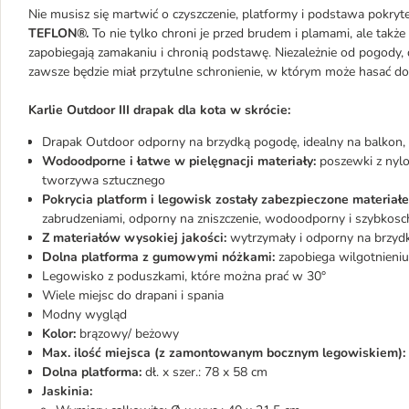
Nie musisz się martwić o czyszczenie, platformy i podstawa pokry
TEFLON®.
To nie tylko chroni je przed brudem i plamami, ale tak
zapobiegają zamakaniu i chronią podstawę. Niezależnie od pogody, dz
zawsze będzie miał przytulne schronienie, w którym może hasać do
Karlie Outdoor III drapak dla kota w skrócie:
Drapak Outdoor odporny na brzydką pogodę, idealny na balkon, 
Wodoodporne i łatwe w pielęgnacji materiały:
poszewki z nylon
tworzywa sztucznego
Pokrycia platform i legowisk zostały zabezpieczone materia
zabrudzeniami, odporny na zniszczenie, wodoodporny i szybkos
Z materiałów wysokiej jakości:
wytrzymały i odporny na brzyd
Dolna platforma z gumowymi nóżkami:
zapobiega wilgotnieniu
Legowisko z poduszkami, które można prać w 30°
Wiele miejsc do drapani i spania
Modny wygląd
Kolor:
brązowy/ beżowy
Max. ilość miejsca (z zamontowanym bocznym legowiskiem):
Dolna platforma:
dł. x szer.: 78 x 58 cm
Jaskinia: