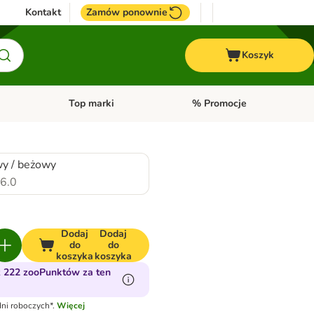
Kontakt
Zamów ponownie
Koszyk
Top marki
% Promocje
yka
u kategorii: Ptaki
Otwórz menu kategorii: Konie
Otwórz menu kategorii: Top m
y / beżowy
6.0
Dodaj
Dodaj
do
do
koszyka
koszyka
 222 zooPunktów za ten
ni roboczych*.
Więcej