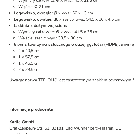
Wymiary całkowite: Ø x wys.: 40 x 21,5 cm
Wejście: Ø 21 cm
Legowisko, okrągłe:
Ø x wys.: 50 x 13 cm
Legowisko, owalne:
dł. x szer. x wys.: 54,5 x 36 x 4,5 cm
Jaskinia z dużym wejściem:
Wymiary całkowite: Ø x wys.: 41,5 x 35 cm
Wejście: szer. x wys.: 33,5 x 30 cm
6 pni z tworzywa sztucznego o dużej gęstości (HDPE), uwini
2 x 40,5 cm
1 x 57,5 cm
1 x 46,5 cm
2 x 29,5 cm
Uwaga
: nazwa TEFLON® jest zastrzeżonym znakiem towarowym firm
Informacje producenta
Karlie GmbH
Graf-Zeppelin-Str. 62, 33181, Bad Wünnenberg-Haaren, DE