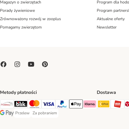
Magazyn o zwierzętach
Program dla ho
Porady żywieniowe
Program partners
Zrównoważony rozwój w zooplus
Aktualne oferty
Pomagamy zwierzętom
Newsletter
Metody płatności
Dostawa
Paczkoma
OR
Przelewy24 Payment Method
Blik Payment Method
MasterCard Payment Method
Visa Payment Method
PayPal Payment Method
Apple Pay Payment Method
Klarna Payment Method
Przelew
Za pobraniem
Przelew Payment Method
Za pobraniem Payment Method
Google Pay Payment Method