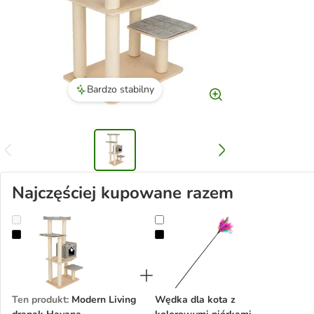
Bardzo stabilny
Najczęściej kupowane razem
Modern Living drapak Havana
Wędka dla kota z kolorowymi pió
Ten produkt
:
Modern Living
Wędka dla kota z