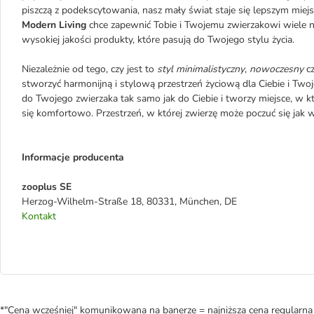
piszczą z podekscytowania, nasz mały świat staje się lepszym miej
Modern Living
chce zapewnić Tobie i Twojemu zwierzakowi wiele n
wysokiej jakości produkty, które pasują do Twojego stylu życia.
Niezależnie od tego, czy jest to
styl minimalistyczny
,
nowoczesny
c
stworzyć harmonijną i stylową przestrzeń życiową dla Ciebie i Two
do Twojego zwierzaka tak samo jak do Ciebie i tworzy miejsce, w k
się komfortowo. Przestrzeń, w której zwierzę może poczuć się jak
Informacje producenta
zooplus SE
Herzog-Wilhelm-Straße 18, 80331, München, DE
Kontakt
*"Cena wcześniej" komunikowana na banerze = najniższa cena regularna 