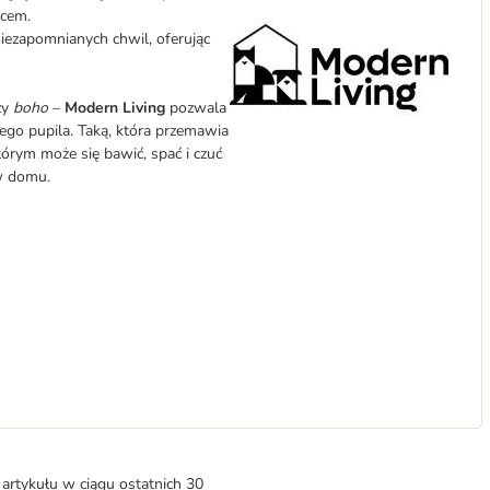
scem.
iezapomnianych chwil, oferując
zy
boho
–
Modern Living
pozwala
jego pupila. Taką, która przemawia
tórym może się bawić, spać i czuć
 w domu.
artykułu w ciągu ostatnich 30