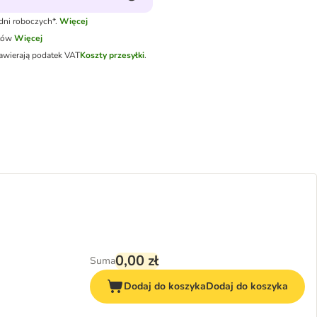
dni roboczych*.
Więcej
tów
Więcej
awierają podatek VAT
Koszty przesyłki
.
0,00 zł
Suma
Dodaj do koszyka
Dodaj do koszyka