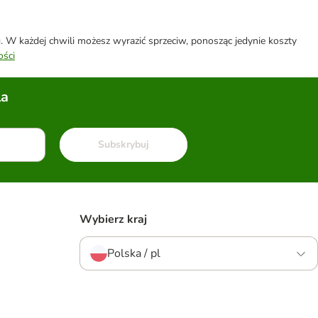
W każdej chwili możesz wyrazić sprzeciw, ponosząc jedynie koszty
ości
la
Subskrybuj
Wybierz kraj
Polska / pl