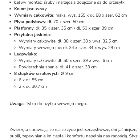
Łatwy montaż: śruby i narzędzia dołączone są do przesyłki.
Kolor:
jasnoszary.
Wymiary całkowite:
maks. wys. 155 x dł. 88 x szer. 62 cm
Płyta podstawy:
dł. 70 x szer. 50 cm
Platformy
: dł. 35 x szer. 35 cm / dł. 50 x szer. 39 cm
Przytulna jaskinia
:
Wymiary całkowite: dł. 38 x szer. 38 x wys. 32,5 cm
Wymiary wewnętrzne: dł. 34 x szer. 34 x wys. 29 cm
Legowisko
:
Wymiary całkowite: dł. 50 x szer. 39 x wys. 6 cm
Powierzchnia spania: dł. 41 x szer. 33 cm
8 słupków sizalowych
: Ø 9 cm
6 x dł. 55 cm
2 x dł. 30,7 cm
Uwaga
: Tylko do użytku wewnętrznego.
___________________________________________________________
Zwierzęta sprawiają, że nasze życie jest szczęśliwsze, dni jaśniejsze
pupili, zapewnianie im ciepła i komfortu napełnia nas radością. Sły