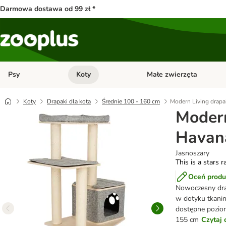
Darmowa dostawa od 99 zł *
Psy
Koty
Małe zwierzęta
Otwórz menu kategorii: Psy
Otwórz menu kategorii: Kot
Koty
Drapaki dla kota
Średnie 100 - 160 cm
Modern Living drap
Modern
Havan
Jasnoszary
This is a stars r
Oceń produ
Nowoczesny dra
w dotyku tkanin
dostępne poziom
155 cm
Czytaj 