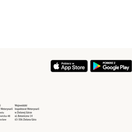
y
Security
Security