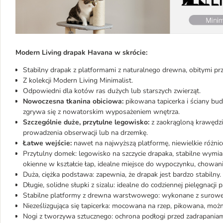
Modern Living drapak Havana w skrócie:
Stabilny drapak z platformami z naturalnego drewna, obitymi pr
Z kolekcji Modern Living Minimalist.
Odpowiedni dla kotów ras dużych lub starszych zwierząt.
Nowoczesna tkanina obiciowa:
pikowana tapicerka i ściany bud
zgrywa się z nowatorskim wyposażeniem wnętrza.
Szczególnie duże, przytulne legowisko:
z zaokrągloną krawędzią
prowadzenia obserwacji lub na drzemkę.
Łatwe wejście:
nawet na najwyższą platformę, niewielkie różn
Przytulny domek: legowisko na szczycie drapaka, stabilne wymi
okienne w kształcie łap, idealne miejsce do wypoczynku, chowani
Duża, ciężka podstawa: zapewnia, że ​​drapak jest bardzo stabilny.
Długie, solidne słupki z sizalu: idealne do codziennej pielęgnacji p
Stabilne platformy z drewna warstwowego: wykonane z suroweg
Nieześlizgująca się tapicerka: mocowana na rzep, pikowana, możn
Nogi z tworzywa sztucznego: ochrona podłogi przed zadrapaniam