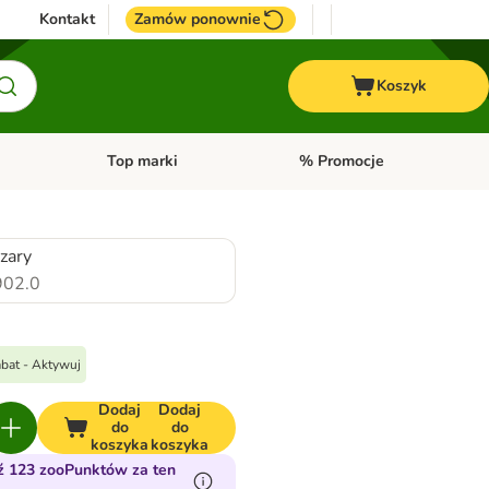
Kontakt
Zamów ponownie
Koszyk
Top marki
% Promocje
yka
u kategorii: Ptaki
Otwórz menu kategorii: Konie
Otwórz menu kategorii: Top m
zary
02.0
bat - Aktywuj
Dodaj
Dodaj
do
do
koszyka
koszyka
ź 123 zooPunktów za ten