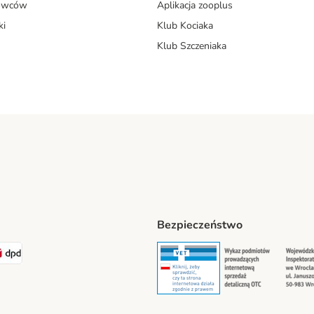
dowców
Aplikacja zooplus
ki
Klub Kociaka
Klub Szczeniaka
Bezpieczeństwo
t® Shipping Method
LEN Paczka Shipping Method
DPD Shipping Method
Security
Securit