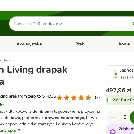
Szukaj
produktów
Akwarystyka
Ptaki
Konie
y
Otwórz menu kategorii: Małe zwierzęta
Otwórz menu kategorii: Akwaryst
Otwórz men
ak Havana
 Living drapak
Jasnos
10179
a
492,96 zł
ating area from zero to 5: 4.9/5
(
14
)
-20% Extra Ra
kt
pak dla kotów,
z domkiem i legowiskiem
, przyjemna
a obiciowa, platformy
z drewna naturalnego
, łatwo
y odpowiednie dla starszych i dużych kotów, wys.
Zdobąd
cały opis ▼